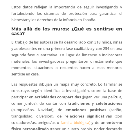
Estos datos reflejan la importancia de seguir investigando y
fortaleciendo los sistemas de protección para garantizar el
bienestar y los derechos de la infancia en España.
Más allá de los muros: ¿Qué es sentirse en
casa?
El trabajo de las autoras se ha desarrollado con 318 niños, niñas
y adolescentes en una primera fase cualitativa y con 254 en una
segunda fase cuantitativa. En lugar de limitarse a indicadores
materiales, las investigadoras preguntaron directamente qué
momentos, situaciones o recuerdos hacen a esos menores
sentirse en casa.
Las respuestas dibujan un mapa muy concreto. Lo familiar se
construye, según identifica la investigación, sobre la base de
participar en
actividades compartidas
(jugar, ver una película,
comer juntos), de contar con
tradiciones y celebraciones
(cumpleaños, Navidad), de
emociones positivas
(cariño,
tranquilidad, diversión), de
relaciones significativas
(con
cuidadores/as, amigos/as o
familia biológica)
y de un
entorno
físico personalizado
(tener un cuarto propio, poder decorarlo