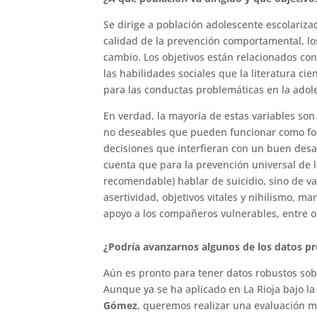
Se dirige a población adolescente escolarizad
calidad de la prevención comportamental, lo
cambio. Los objetivos están relacionados co
las habilidades sociales que la literatura ci
para las conductas problemáticas en la adol
En verdad, la mayoría de estas variables so
no deseables que pueden funcionar como for
decisiones que interfieran con un buen desar
cuenta que para la prevención universal de l
recomendable) hablar de suicidio, sino de va
asertividad, objetivos vitales y nihilismo, man
apoyo a los compañeros vulnerables, entre o
¿Podría avanzarnos algunos de los datos prov
Aún es pronto para tener datos robustos sob
Aunque ya se ha aplicado en La Rioja bajo l
Gómez
, queremos realizar una evaluación m