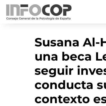
Susana Al-
una beca L
seguir inve
conducta su
contexto es