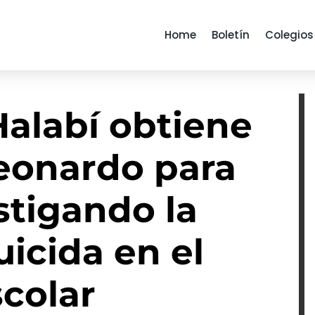
Home
Boletín
Colegios
Halabí obtiene
eonardo para
stigando la
icida en el
colar