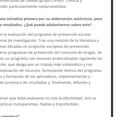
 Universidad de Oviedo (grupo CIPRES “Ciencia y
 están particularmente comprometidos.
na iniciativa pionera por su elaboración autóctona, pero
 de resultados. ¿Qué puede adelantarnos sobre esto?
vo la evaluación del programa de prevención escolar
ial de investigación. Tras una revisión de la literatura y
timas décadas en proyectos europeos de prevención
 otros programas de prevención del consumo de drogas, de
mos un programa con sesiones protocolizadas siguiendo los
ción, que aboga por un trabajo más sistemático y con
evaluación de recursos, formulación teórica del programa,
os y formación de los aplicadores, implementación y
e proceso y de resultados y, finalmente, difusión y
nan que debe evaluarse no solo la efectividad, sino la
cticas transparentes, fiables y transferibles.
s persigue?