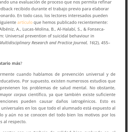
zando una evaluación de proceso que nos permita refinar
edback recibido durante el trabajo previo para elaborar
Leonardo. En todo caso, los lectores interesados pueden
siguiente
artículo
que hemos publicado recientemente:
lbéniz, A., Lucas-Molina, B., Al-Halabí, S., & Fonseca-
m: Universal prevention of suicidal behaviour in
Multidisciplinary Research and Practice Journal, 16
(2), 455–
ntario más
?
rmente cuando hablamos de prevención universal y de
educativos. Por supuesto, existen numerosos estudios que
s previenen los problemas de salud mental. No obstante,
n mayor
corpus
científico, ya que también existe suficiente
venciones pueden causar daños iatrogénicos. Esto es
 universales en los que todo el alumnado está expuesto al
o y aún no se conocen del todo bien los motivos por los
s al respecto.