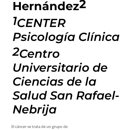
2
Hernández
1
CENTER
Psicología Clínica
2
Centro
Universitario de
Ciencias de la
Salud San Rafael-
Nebrija
El cáncer se trata de un grupo de