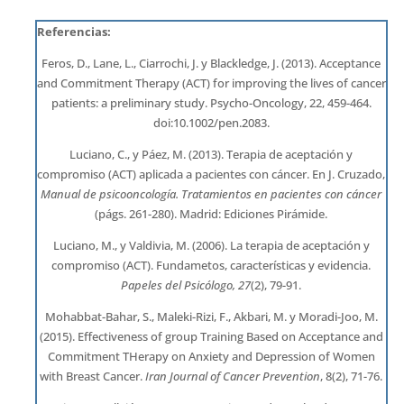
Referencias:
Feros, D., Lane, L., Ciarrochi, J. y Blackledge, J. (2013). Acceptance
and Commitment Therapy (ACT) for improving the lives of cancer
patients: a preliminary study. Psycho-Oncology, 22, 459-464.
doi:10.1002/pen.2083.
Luciano, C., y Páez, M. (2013). Terapia de aceptación y
compromiso (ACT) aplicada a pacientes con cáncer. En J. Cruzado,
Manual de psicooncología. Tratamientos en pacientes con cáncer
(págs. 261-280). Madrid: Ediciones Pirámide.
Luciano, M., y Valdivia, M. (2006). La terapia de aceptación y
compromiso (ACT). Fundametos, características y evidencia.
Papeles del Psicólogo, 27
(2), 79-91.
Mohabbat-Bahar, S., Maleki-Rizi, F., Akbari, M. y Moradi-Joo, M.
(2015). Effectiveness of group Training Based on Acceptance and
Commitment THerapy on Anxiety and Depression of Women
with Breast Cancer.
Iran Journal of Cancer Prevention
, 8(2), 71-76.