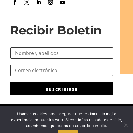
Recibir Boletín
N
o
m
*
C
b
C
o
r
o
r
e
r
r
*
r
SUSCRIBIRSE
e
e
o
o
e
*
l
Usamos cookies para asegurar que te damos la mejor
e
experiencia en nuestra web. Si continúas usando este sitio,
c
Consejo General de la Psicología de España
|
Privacidad
|
Aviso
asumiremos que estás de acuerdo con ello.
t
Legal
|
Política de cookies
r