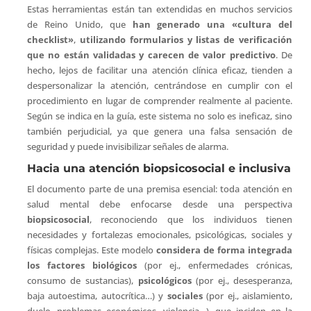
Estas herramientas están tan extendidas en muchos servicios
de Reino Unido, que
han generado una «cultura del
checklist»
,
utilizando formularios y listas de verificación
que no están validadas y carecen de valor predictivo
. De
hecho, lejos de facilitar una atención clínica eficaz, tienden a
despersonalizar la atención, centrándose en cumplir con el
procedimiento en lugar de comprender realmente al paciente.
Según se indica en la guía, este sistema no solo es ineficaz, sino
también perjudicial, ya que genera una falsa sensación de
seguridad y puede invisibilizar señales de alarma.
Hacia una atención biopsicosocial e inclusiva
El documento parte de una premisa esencial: toda atención en
salud mental debe enfocarse desde una perspectiva
biopsicosocial
, reconociendo que los individuos tienen
necesidades y fortalezas emocionales, psicológicas, sociales y
físicas complejas. Este modelo
considera de forma integrada
los factores biológicos
(por ej., enfermedades crónicas,
consumo de sustancias),
psicológicos
(por ej., desesperanza,
baja autoestima, autocrítica…) y
sociales
(por ej., aislamiento,
duelo, problemas económicos, violencia…), que inciden en la