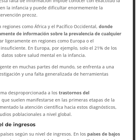
Esta falta de información impide conocer con exactitud la
n la infancia y puede dificultar enormemente la
ntervención precoz.
regiones como África y el Pacífico Occidental,
donde
amente de información sobre la prevalencia de cualquier
ar ligeramente en regiones como Europa o el
nsuficiente. En Europa, por ejemplo, solo el 21% de los
 datos sobre salud mental en la infancia.
ergente en muchas partes del mundo, se enfrenta a una
estigación y una falta generalizada de herramientas
orma desproporcionada a los
trastornos del
, que suelen manifestarse en las primeras etapas de la
mentado la atención científica hacia estos diagnósticos,
udios poblacionales a nivel global.
l de ingresos
países según su nivel de ingresos. En los
países de bajos