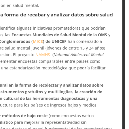
ción en salud mental.
la forma de recabar y analizar datos sobre salud
dentifica algunas iniciativas prometedoras que podrían
to, las
Encuestas Mundiales de Salud Mental de la OMS
y
 Conglomerados (
MICS
) de UNICEF
han comenzado a
e salud mental juvenil (jóvenes de entre 15 y 24 años)
esión. El proyecto
NAMHS
(
National Adolescent Mental
mplementar encuestas comparables entre países como
 una estandarización metodológica que podría facilitar
ural
en la forma de recolectar y analizar datos sobre
nstrumentos gratuitos y multilingües
,
la creación de
ón cultural de las herramientas diagnósticas y una
ructura para los países de ingresos bajos y medios.
 métodos de bajo coste
(como encuestas web o
lístico
para mejorar la representatividad sin
én se destaca el papel fundamental de las organizaciones