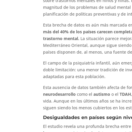
sobre trastornos mentales en niños y niñas. 
magnitud de los problemas de salud mental e
planificación de políticas preventivas y de i
Esta brecha de datos es aún más marcada en 
más del 40% de los países carecen complet
trastorno mental.
La situación parece mejor
Mediterráneo Oriental, aunque sigue siendo i
países disponen de, al menos, una fuente de
El campo de la psiquiatría infantil, aún em
doble limitación: una menor tradición de inv
adaptadas para esta población.
Esta ausencia de datos también afecta de f
neurodesarrollo
como el
autismo
o el
TDAH
vida. Aunque en los últimos años se ha incre
siguen siendo los menos cubiertos en los est
Desigualdades en países según nive
El estudio revela una profunda brecha entre 