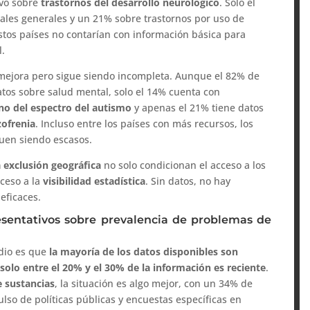
ivo sobre
trastornos del desarrollo neurológico
. Solo el
ales generales y un 21% sobre trastornos por uso de
estos países no contarían con información básica para
l.
n mejora pero sigue siendo incompleta. Aunque el 82% de
atos sobre salud mental, solo el 14% cuenta con
rno del espectro del autismo
y apenas el 21% tiene datos
zofrenia
. Incluso entre los países con más recursos, los
guen siendo escasos.
a exclusión geográfica
no solo condicionan el acceso a los
cceso a la
visibilidad estadística
. Sin datos, no hay
 eficaces.
esentativos sobre prevalencia de problemas de
udio es que
la mayoría de los datos disponibles son
solo entre el 20% y el 30% de la información es reciente
.
 sustancias
, la situación es algo mejor, con un 34% de
ulso de políticas públicas y encuestas específicas en