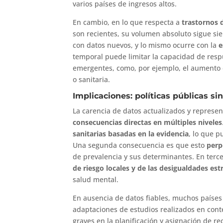
varios países de ingresos altos.
En cambio, en lo que respecta a
trastornos 
son recientes, su volumen absoluto sigue si
con datos nuevos, y lo mismo ocurre con la
e
temporal puede limitar la capacidad de res
emergentes, como, por ejemplo, el aumento d
o sanitaria.
Implicaciones: políticas públicas si
La carencia de datos actualizados y represe
consecuencias directas en múltiples niveles
sanitarias basadas en la evidencia
, lo que p
Una segunda consecuencia es que esto
perp
de prevalencia y sus determinantes. En terc
de riesgo locales y de las desigualdades est
salud mental.
En ausencia de datos fiables, muchos países
adaptaciones de estudios realizados en cont
graves en la planificación y asignación de re