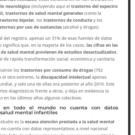
llo neurológico
(incluyendo aquí el
trastorno del espectro
l
),
trastornos de salud mental generales
(como la
trastorno bipolar
, los
trastornos de conducta
y los
stornos por uso de sustancias
(alcohol y drogas).
d del registro, apenas un 31% de esas fuentes de datos
o significa que, en la mayoría de los casos,
las cifras en las
 de salud mental provienen de estudios desactualizados
,
al de rápida transformación social, económica y sanitaria.
fueron los
trastornos por consumo de drogas
(792
n el otro extremo, la
discapacidad intelectual
apenas
dial, y solo una de ellas era posterior al año 2010. Este
rtos diagnósticos frente a otros, y deja en evidencia la
o en los últimos años algunos colectivos.
s en todo el mundo no cuenta con datos
salud mental infantiles
studio es la
escasa atención prestada a la salud mental
 no cuenta con datos representativos a nivel nacional