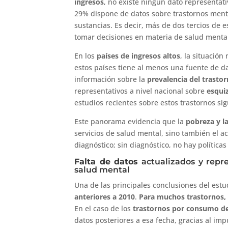
ingresos
, no existe ningún dato representat
29% dispone de datos sobre trastornos ment
sustancias. Es decir, más de dos tercios de 
tomar decisiones en materia de salud menta
En los
países de ingresos altos
, la situació
estos países tiene al menos una fuente de d
información sobre la
prevalencia del trasto
representativos a nivel nacional sobre
esqui
estudios recientes sobre estos trastornos si
Este panorama evidencia que la
pobreza y l
servicios de salud mental, sino también el a
diagnóstico; sin diagnóstico, no hay políticas
Falta de datos
actualizados y repr
salud mental
Una de las principales conclusiones del est
anteriores a 2010
.
Para muchos trastornos, 
En el caso de los
trastornos por consumo de
datos posteriores a esa fecha, gracias al imp