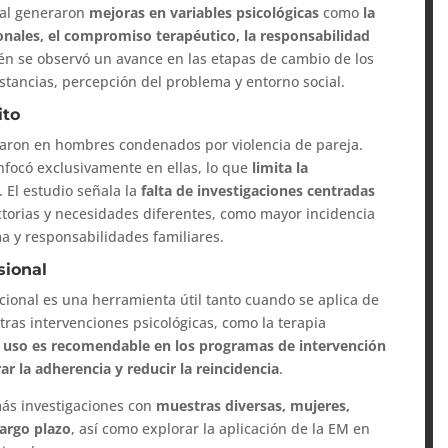
nal generaron
mejoras en variables psicológicas
como
la
onales, el compromiso terapéutico, la responsabilidad
én se observó un avance en las etapas de cambio de los
stancias, percepción del problema y entorno social.
ito
traron en hombres condenados por violencia de pareja.
nfocó exclusivamente en ellas, lo que
limita la
. El estudio señala la
falta de investigaciones centradas
ctorias y necesidades diferentes, como mayor incidencia
ma y responsabilidades familiares.
sional
acional es una herramienta útil tanto cuando se aplica de
as intervenciones psicológicas, como la terapia
 uso es recomendable en los programas de intervención
r la adherencia y reducir la reincidencia
.
más investigaciones con
muestras diversas, mujeres,
largo plazo
, así como explorar la aplicación de la EM en