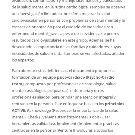
evaluación, comunicación y manejo sistemáticos y adecuados
de la salud mental en la rutina cardiológica. También se observa
una investigación limitada sobre cómo mejorar la salud
cardiovascular en personas con problemas de salud mental y la
escasez de orientación para el cuidado de individuos con
enfermedad mental grave, a pesar de la evidencia de peores
resultados cardiovasculares en este grupo. Además, se ha
descuidado la importancia de las familias y cuidadores, cuyas
necesidades de salud mental también se ven afectadas, añaden
los expertos.
Para abordar estas deficiencias, el documento propone la
formación de un
equipo psico-cardíaco (Psycho-Cardio
team)
, compuesto por profesionales de cardiología, salud
mental (psicólogos, psiquiatras), enfermería y otros
profesionales aliados, para brindar una atención integral y
centrada en la persona. Este enfoque se basa en los
principios
ACTIVE
:
A
cknowledge (Reconocer la importancia de la salud
mental),
C
heck (Evaluar sistemáticamente),
T
ools (Usar
herramientas validadas),
I
mplement (Implementar prácticas
centradas en la persona),
V
enture (Involucrar a todos los