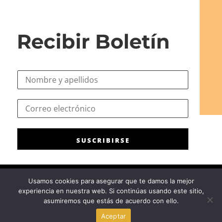
Recibir Boletín
N
o
m
*
C
b
*
o
r
C
r
e
o
r
*
r
SUSCRIBIRSE
e
r
o
e
e
o
l
Usamos cookies para asegurar que te damos la mejor
e
experiencia en nuestra web. Si continúas usando este sitio,
c
Consejo General de la Psicología de España
|
Privacidad
|
Aviso
asumiremos que estás de acuerdo con ello.
t
Legal
|
Política de cookies
r
Aceptar