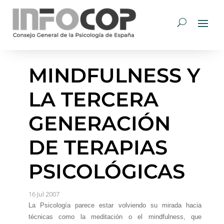
MINDFULNESS Y
LA TERCERA
GENERACIÓN
DE TERAPIAS
PSICOLÓGICAS
16 Jul 2007
La Psicología parece estar volviendo su mirada hacia
técnicas como la meditación o el mindfulness, que