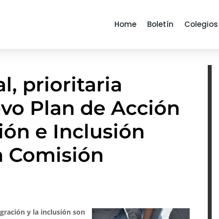
Home
Boletín
Colegios
, prioritaria
evo Plan de Acción
ión e Inclusión
a Comisión
egración y la inclusión son