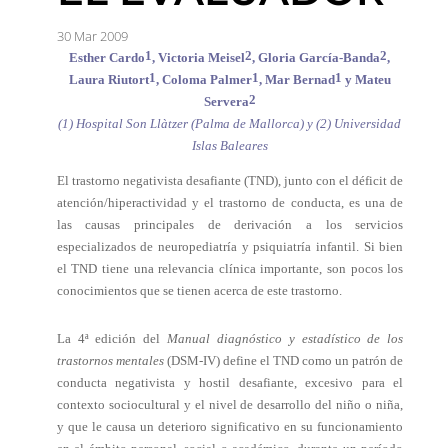
30 Mar 2009
1
2
2
Esther Cardo
,
Victoria Meisel
,
Gloria García-Banda
,
1
1
1
Laura Riutort
, Coloma Palmer
, Mar Bernad
y
Mateu
2
Servera
(1) Hospital Son Llàtzer (Palma de Mallorca) y (2) Universidad
Islas Baleares
El trastorno negativista desafiante (TND), junto con el déficit de
atención/hiperactividad y el trastorno de conducta, es una de
las causas principales de derivación a los servicios
especializados de neuropediatría y psiquiatría infantil. Si bien
el TND tiene una relevancia clínica importante, son pocos los
conocimientos que se tienen acerca de este trastorno.
La 4ª edición del
Manual diagnóstico y estadístico de los
trastornos mentales
(DSM-IV) define el TND como un patrón de
conducta negativista y hostil desafiante, excesivo para el
contexto sociocultural y el nivel de desarrollo del niño o niña,
y que le causa un deterioro significativo en su funcionamiento