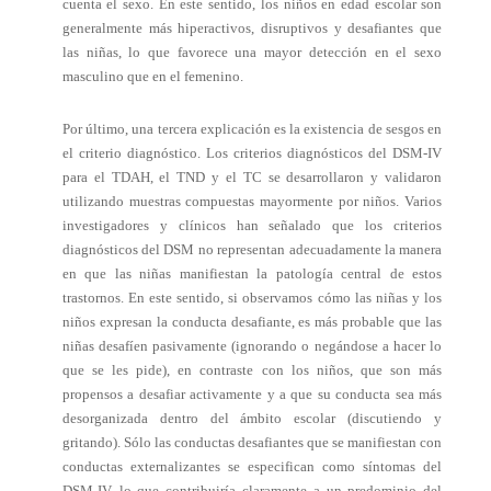
cuenta el sexo. En este sentido, los niños en edad escolar son
generalmente más hiperactivos, disruptivos y desafiantes que
las niñas, lo que favorece una mayor detección en el sexo
masculino que en el femenino.
Por último, una tercera explicación es la existencia de sesgos en
el criterio diagnóstico. Los criterios diagnósticos del DSM-IV
para el TDAH, el TND y el TC se desarrollaron y validaron
utilizando muestras compuestas mayormente por niños. Varios
investigadores y clínicos han señalado que los criterios
diagnósticos del DSM no representan adecuadamente la manera
en que las niñas manifiestan la patología central de estos
trastornos. En este sentido, si observamos cómo las niñas y los
niños expresan la conducta desafiante, es más probable que las
niñas desafíen pasivamente (ignorando o negándose a hacer lo
que se les pide), en contraste con los niños, que son más
propensos a desafiar activamente y a que su conducta sea más
desorganizada dentro del ámbito escolar (discutiendo y
gritando). Sólo las conductas desafiantes que se manifiestan con
conductas externalizantes se especifican como síntomas del
DSM-IV, lo que contribuiría claramente a un predominio del