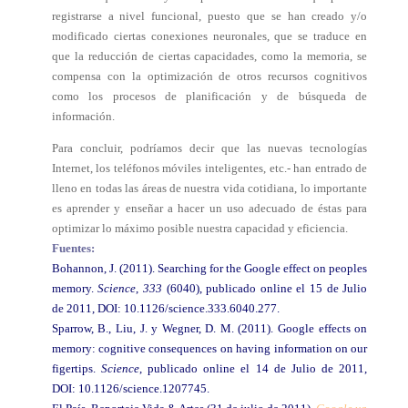
registrarse a nivel funcional, puesto que se han creado y/o
modificado ciertas conexiones neuronales, que se traduce en
que la reducción de ciertas capacidades, como la memoria, se
compensa con la optimización de otros recursos cognitivos
como los procesos de planificación y de búsqueda de
información.
Para concluir, podríamos decir que las nuevas tecnologías
Internet, los teléfonos móviles inteligentes, etc.- han entrado de
lleno en todas las áreas de nuestra vida cotidiana, lo importante
es aprender y enseñar a hacer un uso adecuado de éstas para
optimizar lo máximo posible nuestra capacidad y eficiencia.
Fuentes:
Bohannon, J. (2011).
Searching for the Google effect on peoples
memory
.
Science
,
333
(6040), publicado online el 15 de Julio
de 2011, DOI: 10.1126/science.333.6040.277.
Sparrow, B., Liu, J. y Wegner, D. M. (2011).
Google effects on
memory: cognitive consequences on having information on our
figertips
.
Science
, publicado online el 14 de Julio de 2011,
DOI: 10.1126/science.1207745.