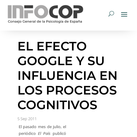
EL EFECTO
GOOGLE Y SU
INFLUENCIA EN
LOS PROCESOS
COGNITIVOS
5 Sep 2011
El pasado mes de julio, el
periódico
El País
publicó