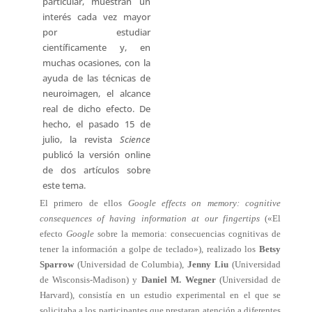
particular, muestran un
interés cada vez mayor
por estudiar
científicamente y, en
muchas ocasiones, con la
ayuda de las técnicas de
neuroimagen, el alcance
real de dicho efecto. De
hecho, el pasado 15 de
julio, la revista
Science
publicó la versión online
de dos artículos sobre
este tema.
El primero de ellos 
Google effects on memory: cognitive
consequences of having information at our fingertips
(«El
efecto
Google
sobre la memoria: consecuencias cognitivas de
tener la información a golpe de teclado»), realizado los
Betsy
Sparrow
(Universidad de Columbia),
Jenny Liu
(Universidad
de Wisconsis-Madison) y
Daniel M. Wegner
(Universidad de
Harvard), consistía en un estudio experimental en el que se
solicitaba a los participantes que prestaran atención a diferentes