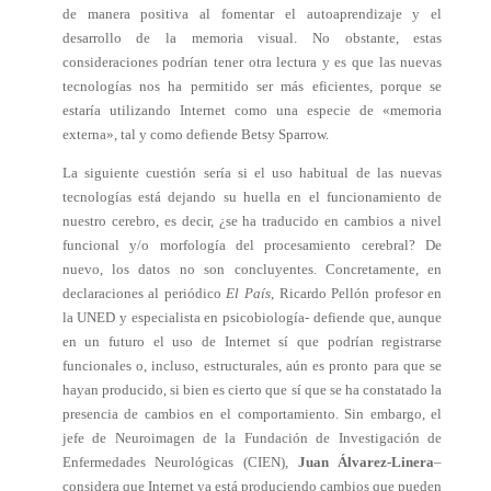
de manera positiva al fomentar el autoaprendizaje y el
desarrollo de la memoria visual. No obstante, estas
consideraciones podrían tener otra lectura y es que las nuevas
tecnologías nos ha permitido ser más eficientes, porque se
estaría utilizando Internet como una especie de «memoria
externa», tal y como defiende Betsy Sparrow.
La siguiente cuestión sería si el uso habitual de las nuevas
tecnologías está dejando su huella en el funcionamiento de
nuestro cerebro, es decir, ¿se ha traducido en cambios a nivel
funcional y/o morfología del procesamiento cerebral? De
nuevo, los datos no son concluyentes. Concretamente, en
declaraciones al periódico
El País
, Ricardo Pellón profesor en
la UNED y especialista en psicobiología- defiende que, aunque
en un futuro el uso de Internet sí que podrían registrarse
funcionales o, incluso, estructurales, aún es pronto para que se
hayan producido, si bien es cierto que sí que se ha constatado la
presencia de cambios en el comportamiento. Sin embargo, el
jefe de Neuroimagen de la Fundación de Investigación de
Enfermedades Neurológicas (CIEN),
Juan Álvarez-Linera
–
considera que Internet ya está produciendo cambios que pueden