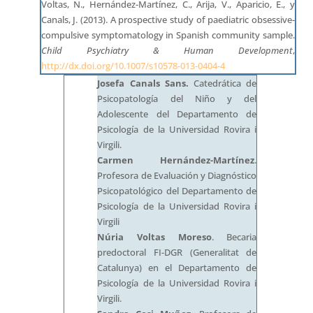
Voltas, N., Hernández-Martínez, C., Arija, V., Aparicio, E., y
Canals, J. (2013). A prospective study of paediatric obsessive-
compulsive symptomatology in Spanish community sample.
Child Psychiatry & Human Development
,
http://dx.doi.org/10.1007/s10578-013-0404-4
Josefa Canals Sans.
Catedrática de
Psicopatología del Niño y del
Adolescente del Departamento de
Psicología de la Universidad Rovira i
Virgili.
Carmen Hernández-Martínez
.
Profesora de Evaluación y Diagnóstico
Psicopatológico del Departamento de
Psicología de la Universidad Rovira i
Virgili
Núria Voltas Moreso
. Becaria
predoctoral FI-DGR (Generalitat de
Catalunya) en el Departamento de
Psicología de la Universidad Rovira i
Virgili.