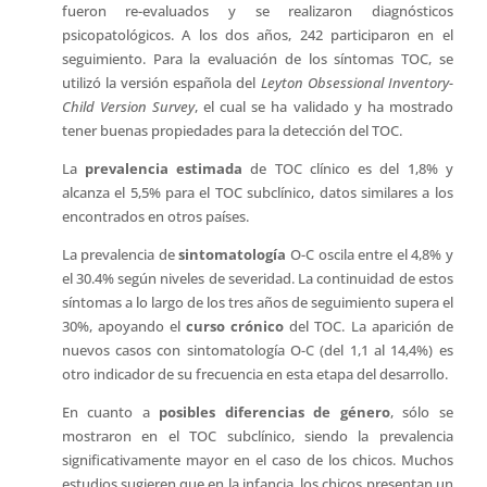
fueron re-evaluados y se realizaron diagnósticos
psicopatológicos. A los dos años, 242 participaron en el
seguimiento. Para la evaluación de los síntomas TOC, se
utilizó la versión española del
Leyton Obsessional Inventory-
Child Version Survey
, el cual se ha validado y ha mostrado
tener buenas propiedades para la detección del TOC.
La
prevalencia estimada
de TOC clínico es del 1,8% y
alcanza el 5,5% para el TOC subclínico, datos similares a los
encontrados en otros países.
La prevalencia de
sintomatología
O-C oscila entre el 4,8% y
el 30.4% según niveles de severidad. La continuidad de estos
síntomas a lo largo de los tres años de seguimiento supera el
30%, apoyando el
curso crónico
del TOC. La aparición de
nuevos casos con sintomatología O-C (del 1,1 al 14,4%) es
otro indicador de su frecuencia en esta etapa del desarrollo.
En cuanto a
posibles diferencias de género
, sólo se
mostraron en el TOC subclínico, siendo la prevalencia
significativamente mayor en el caso de los chicos. Muchos
estudios sugieren que en la infancia, los chicos presentan un