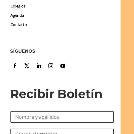
Colegios
Agenda
Contacto
SÍGUENOS
Recibir Boletín
N
o
m
N
C
b