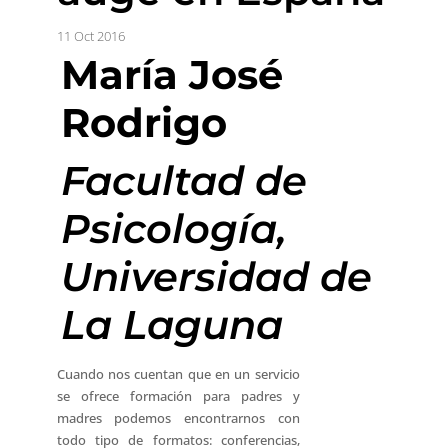
11 Oct 2016
María José
Rodrigo
Facultad de
Psicología,
Universidad de
La Laguna
Cuando nos cuentan que en un servicio
se ofrece formación para padres y
madres podemos encontrarnos con
todo tipo de formatos: conferencias,