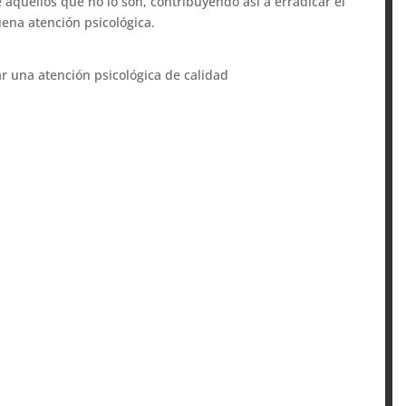
 aquellos que no lo son, contribuyendo así a erradicar el
uena atención psicológica.
ar una atención psicológica de calidad