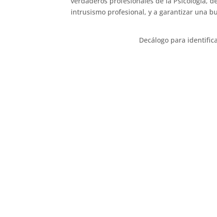
verdaderos profesionales de la Psicología, de
intrusismo profesional, y a garantizar una b
Decálogo para identific