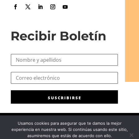
Recibir Boletín
N
o
m
e
C
b
l
o
r
e
r
e
c
r
*
t
SUSCRIBIRSE
e
r
o
ó
e
n
l
i
Usamos cookies para asegurar que te damos la mejor
e
c
experiencia en nuestra web. Si continúas usando este sitio,
c
Consejo General de la Psicología de España
|
Privacidad
|
Aviso
o
asumiremos que estás de acuerdo con ello.
t
Legal
|
Política de cookies