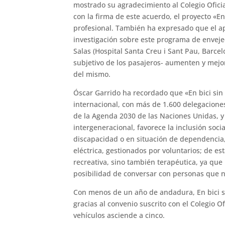
mostrado su agradecimiento al Colegio Oficia
con la firma de este acuerdo, el proyecto «En
profesional. También ha expresado que el ap
investigación sobre este programa de envejec
Salas (Hospital Santa Creu i Sant Pau, Barce
subjetivo de los pasajeros- aumenten y mejor
del mismo.
Óscar Garrido ha recordado que «En bici si
internacional, con más de 1.600 delegacione
de la Agenda 2030 de las Naciones Unidas, y 
intergeneracional, favorece la inclusión so
discapacidad o en situación de dependencia,
eléctrica, gestionados por voluntarios; de est
recreativa, sino también terapéutica, ya que
posibilidad de conversar con personas que no
Con menos de un año de andadura, En bici si
gracias al convenio suscrito con el Colegio O
vehículos asciende a cinco.