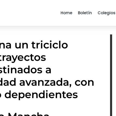
Home
Boletín
Colegios
a un triciclo
trayectos
stinados a
dad avanzada, con
o dependientes