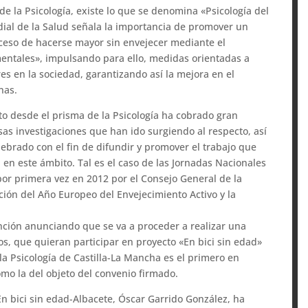
de la Psicología, existe lo que se denomina «Psicología del
ial de la Salud señala la importancia de promover un
oceso de hacerse mayor sin envejecer mediante el
y mentales», impulsando para ello, medidas orientadas a
es en la sociedad, garantizando así la mejora en el
nas.
nto desde el prisma de la Psicología ha cobrado gran
as investigaciones que han ido surgiendo al respecto, así
ebrado con el fin de difundir y promover el trabajo que
a en este ámbito. Tal es el caso de las Jornadas Nacionales
por primera vez en 2012 por el Consejo General de la
ación del Año Europeo del Envejecimiento Activo y la
nción anunciando que se va a proceder a realizar una
os, que quieran participar en proyecto «En bici sin edad»
 la Psicología de Castilla-La Mancha es el primero en
o la del objeto del convenio firmado.
 En bici sin edad-Albacete, Óscar Garrido González, ha