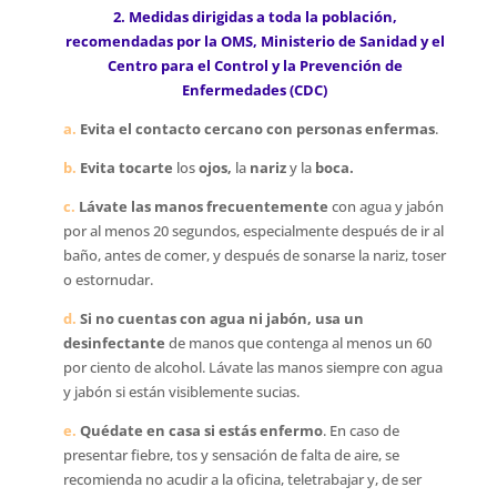
2. Medidas dirigidas a toda la población,
recomendadas por la OMS, Ministerio de Sanidad y el
Centro para el Control y la Prevención de
Enfermedades (CDC)
a.
Evita el contacto cercano con personas enfermas
.
b.
Evita tocarte
los
ojos,
la
nariz
y la
boca.
c.
Lávate las manos frecuentemente
con agua y jabón
por al menos 20 segundos, especialmente después de ir al
baño, antes de comer, y después de sonarse la nariz, toser
o estornudar.
d.
Si no cuentas con agua ni jabón, usa un
desinfectante
de manos que contenga al menos un 60
por ciento de alcohol. Lávate las manos siempre con agua
y jabón si están visiblemente sucias.
e.
Quédate en casa si estás enfermo
. En caso de
presentar fiebre, tos y sensación de falta de aire, se
recomienda no acudir a la oficina, teletrabajar y, de ser