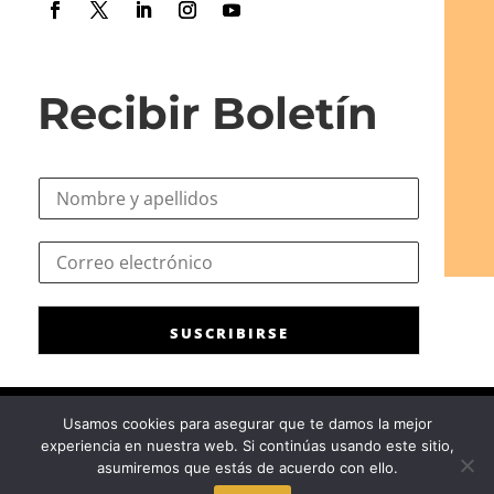
Recibir Boletín
N
o
m
e
C
b
l
o
r
e
r
e
c
r
*
t
SUSCRIBIRSE
e
r
o
ó
e
n
l
i
Usamos cookies para asegurar que te damos la mejor
e
c
experiencia en nuestra web. Si continúas usando este sitio,
c
Consejo General de la Psicología de España
|
Privacidad
|
Aviso
o
asumiremos que estás de acuerdo con ello.
t
Legal
|
Política de cookies
C