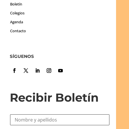
Boletín
Colegios
Agenda
Contacto
SÍGUENOS
Recibir Boletín
N
o
m