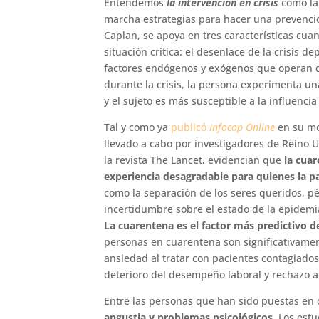
Entendemos
la intervención en crisis
como la
marcha estrategias para hacer una prevenc
Caplan, se apoya en tres características cu
situación crítica: el desenlace de la crisis d
factores endógenos y exógenos que operan d
durante la crisis, la persona experimenta u
y el sujeto es más susceptible a la influenci
Tal y como ya
publicó
Infocop Online
en su m
llevado a cabo por investigadores de Reino 
la revista The Lancet, evidencian que
la cua
experiencia desagradable para quienes la 
como la separación de los seres queridos, pé
incertidumbre sobre el estado de la epidemi
La cuarentena es el factor más predictivo d
personas en cuarentena son significativame
ansiedad al tratar con pacientes contagiados,
deterioro del desempeño laboral y rechazo a
Entre las personas que han sido puestas en 
angustia y problemas psicológicos.
Los estu