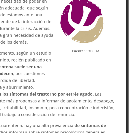
 necesidad de poder en
ión adecuada, que según
ando estamos ante una
epende de la interacción de
urante la crisis. Además,
na gran necesidad de ayuda
a de los demás.
Fuente:
COPCLM
omento, según un estudio
Unido, recién publicado en
rentena suele ser una
padecen
, por cuestiones
rdida de libertad,
a y aburrimiento.
e los síntomas del trastorno por estrés agudo.
Las
nte más propensas a informar de agotamiento, desapego,
 irritabilidad, insomnio, poca concentración e indecisión,
l trabajo o consideración de renuncia.
cuarentena, hay una alta prevalencia
de síntomas de
dios informan sobre síntomas psicológicos generales,