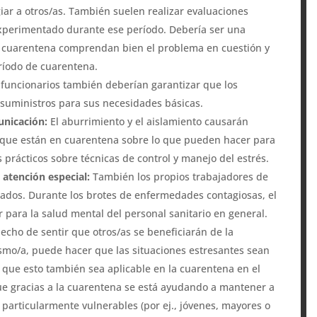
iar a otros/as. También suelen realizar evaluaciones
 experimentado durante ese período. Debería ser una
n cuarentena comprendan bien el problema en cuestión y
eríodo de cuarentena.
 funcionarios también deberían garantizar que los
suministros para sus necesidades básicas.
unicación:
El aburrimiento y el aislamiento causarán
s que están en cuarentena sobre lo que pueden hacer para
s prácticos sobre técnicas de control y manejo del estrés.
 atención especial:
También los propios trabajadores de
ados. Durante los brotes de enfermedades contagiosas, el
r para la salud mental del personal sanitario en general.
hecho de sentir que otros/as se beneficiarán de la
smo/a, puede hacer que las situaciones estresantes sean
 que esto también sea aplicable en la cuarentena en el
que gracias a la cuarentena se está ayudando a mantener a
 particularmente vulnerables (por ej., jóvenes, mayores o