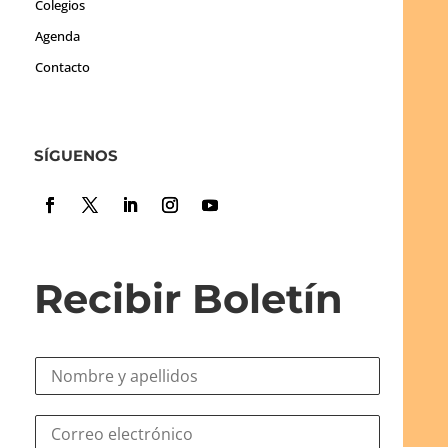
Colegios
Agenda
Contacto
SÍGUENOS
Recibir Boletín
N
o
m
e
C
b
l
o
r