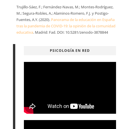
Trujillo-Sáez, F.; Fernández-Navas, M.; Montes-Rodríguez,
M.; Segura-Robles, A.; Alaminos-Romero, F.J. y Postigo-
Fuentes, A.Y. (2020).
Panorama de la educación en España
tras la pandemia de COVID-19: la opinión de la comunidad
educativa
. Madrid: Fad. DOI: 10.5281/zenodo-3878844
PSICOLOGÍA EN RED