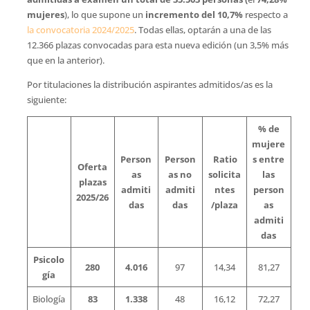
mujeres
), lo que supone un
incremento del 10,7%
respecto a
la convocatoria 2024/2025
. Todas ellas, optarán a una de las
12.366 plazas convocadas para esta nueva edición (un 3,5% más
que en la anterior).
Por titulaciones la distribución aspirantes admitidos/as es la
siguiente:
% de
mujere
Person
Person
Ratio
s entre
Oferta
as
as no
solicita
las
plazas
admiti
admiti
ntes
person
2025/26
das
das
/plaza
as
admiti
das
Psicolo
280
4.016
97
14,34
81,27
gía
Biología
83
1.338
48
16,12
72,27