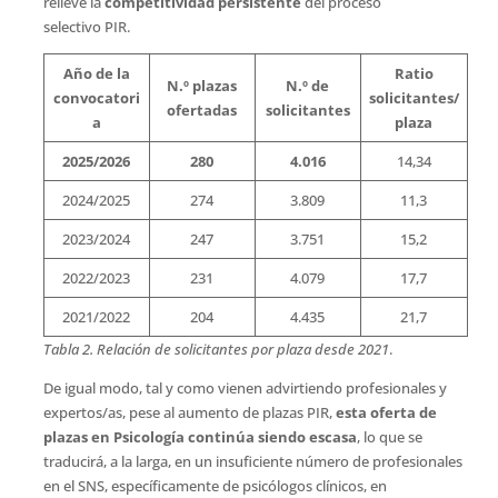
relieve la
competitividad persistente
del proceso
selectivo PIR.
Año de la
Ratio
N.º plazas
N.º de
convocatori
solicitantes/
ofertadas
solicitantes
a
plaza
2025/2026
280
4.016
14,34
2024/2025
274
3.809
11,3
2023/2024
247
3.751
15,2
2022/2023
231
4.079
17,7
2021/2022
204
4.435
21,7
Tabla 2. Relación de solicitantes por plaza desde 2021
.
De igual modo, tal y como vienen advirtiendo profesionales y
expertos/as, pese al aumento de plazas PIR,
esta oferta de
plazas en Psicología continúa siendo escasa
, lo que se
traducirá, a la larga, en un insuficiente número de profesionales
en el SNS, específicamente de psicólogos clínicos, en