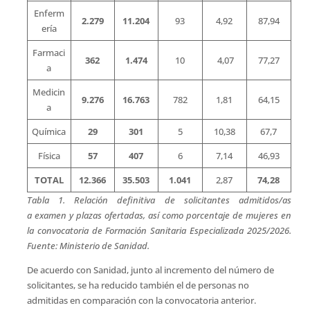
Enferm
2.279
11.204
93
4,92
87,94
ería
Farmaci
362
1.474
10
4,07
77,27
a
Medicin
9.276
16.763
782
1,81
64,15
a
Química
29
301
5
10,38
67,7
Física
57
407
6
7,14
46,93
TOTAL
12.366
35.503
1.041
2,87
74,28
Tabla 1. Relación definitiva de solicitantes admitidos/as
a examen y plazas ofertadas, así como porcentaje de mujeres en
la convocatoria de Formación Sanitaria Especializada 2025/2026.
Fuente: Ministerio de Sanidad.
De acuerdo con Sanidad, junto al incremento del número de
solicitantes, se ha reducido también el de personas no
admitidas en comparación con la convocatoria anterior.