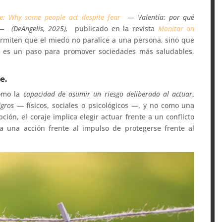
e: Why some people act despite fear
—
Valentía: por qué
—
(DeAngelis, 2025),
publicado en la revista
Monitor on
rmiten que el miedo no paralice a una persona, sino que
va es un paso para promover sociedades más saludables,
e.
como la
capacidad de asumir un riesgo deliberado al actuar
,
igros
— físicos, sociales o psicológicos —, y no como una
ón, el coraje implica elegir actuar frente a un conflicto
ia una acción frente al impulso de protegerse frente al