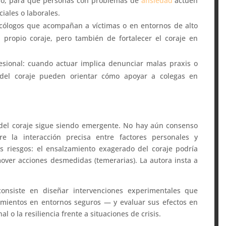
plo, para que personas con problemas de
ansiedad
actúen
ciales o laborales.
sicólogos que acompañan a víctimas o en entornos de alto
 propio coraje, pero también de fortalecer el coraje en
fesional: cuando actuar implica denunciar malas praxis o
es del coraje pueden orientar cómo apoyar a colegas en
n del coraje sigue siendo emergente. No hay aún consenso
re la interacción precisa entre factores personales y
s riesgos: el ensalzamiento exagerado del coraje podría
mover acciones desmedidas (temerarias). La autora insta a
consiste en diseñar intervenciones experimentales que
amientos en entornos seguros — y evaluar sus efectos en
l o la resiliencia frente a situaciones de crisis.