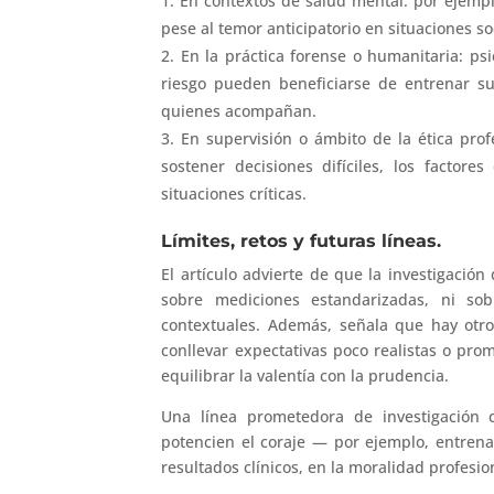
En contextos de salud mental: por ejem
pese al temor anticipatorio en situaciones so
En la práctica forense o humanitaria: p
riesgo pueden beneficiarse de entrenar su
quienes acompañan.
En supervisión o ámbito de la ética pro
sostener decisiones difíciles, los factor
situaciones críticas.
Límites, retos y futuras líneas.
El artículo advierte de que la investigació
sobre mediciones estandarizadas, ni sob
contextuales. Además, señala que hay otro
conllevar expectativas poco realistas o pro
equilibrar la valentía con la prudencia.
Una línea prometedora de investigación 
potencien el coraje — por ejemplo, entren
resultados clínicos, en la moralidad profesiona