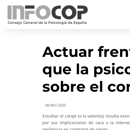
Actuar fren
que la psic
sobre el co
06 Nov 2025
Estudiar el coraje (o la valentía) resulta ese
por sus implicaciones de cara a la interven
resiliencia en contextos de riesgo.