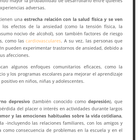
iendo mayor la probabilidad de desarrollarlo entre quienes
experiencias adversas.
 tienen una
estrecha relación con la salud física y se ven
los efectos de la ansiedad (como la tensión física, la
nsumo nocivo de alcohol), son también factores de riesgo
s, como las
cardiovasculares
. A su vez, las personas que
én pueden experimentar trastornos de ansiedad, debido a
sus afecciones.
acan algunos enfoques comunitarios eficaces, como la
cio y los programas escolares para mejorar el aprendizaje
positivo en niños, niñas y adolescentes.
rno depresivo
(también conocido como
depresión
), que
érdida del placer o interés en actividades durante largos
umor y las emociones habituales sobre la vida cotidiana
,
da -incluyendo las relaciones familiares, con los amigos y
a como consecuencia de problemas en la escuela y en el