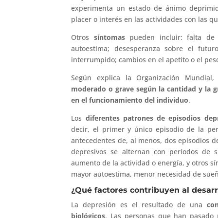
experimenta un estado de ánimo deprimido (
placer o interés en las actividades con las q
Otros
síntomas
pueden incluir: falta de
autoestima; desesperanza sobre el futur
interrumpido; cambios en el apetito o el pes
Según explica la Organización Mundial,
moderado o grave según la cantidad y la g
en el funcionamiento del individuo
.
Los
diferentes patrones de episodios dep
decir, el primer y único episodio de la pe
antecedentes de, al menos, dos episodios de
depresivos se alternan con períodos de sí
aumento de la actividad o energía, y otros 
mayor autoestima, menor necesidad de sueño
¿Qué factores contribuyen al desarr
La depresión es el resultado de una
com
biológicos
. Las personas que han pasado p