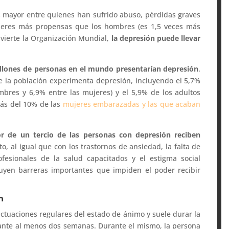
 mayor entre quienes han sufrido abuso, pérdidas graves
ujeres más propensas que los hombres (es 1,5 veces más
dvierte la Organización Mundial,
la depresión puede llevar
illones de personas en el mundo presentarían depresión
.
e la población experimenta depresión, incluyendo el 5,7%
mbres y 6,9% entre las mujeres) y el 5,9% de los adultos
más del 10% de las
mujeres embarazadas y las que acaban
or de un tercio de las personas con depresión reciben
to, al igual que con los trastornos de ansiedad, la falta de
ofesionales de la salud capacitados y el estigma social
tuyen barreras importantes que impiden el poder recibir
n
uctuaciones regulares del estado de ánimo y suele durar la
urante al menos dos semanas. Durante el mismo, la persona