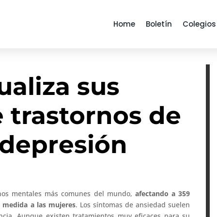
Home
Boletín
Colegios
ualiza sus
 trastornos de
 depresión
tornos mentales más comunes del mundo,
afectando a 359
r medida a las mujeres
. Los síntomas de ansiedad suelen
encia. Aunque existen tratamientos muy eficaces para su