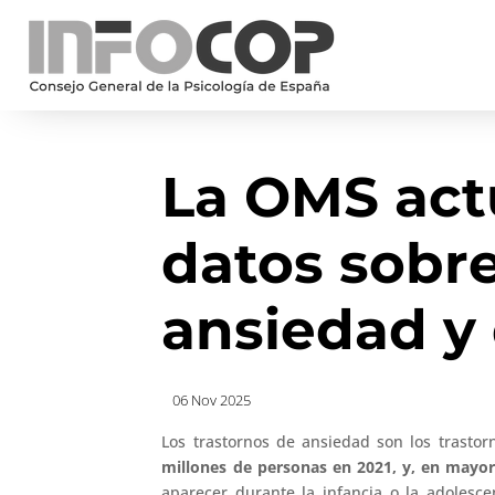
La OMS act
datos sobre
ansiedad y
06 Nov 2025
Los trastornos de ansiedad son los tras
millones de personas en 2021, y, en mayo
aparecer durante la infancia o la adolesc