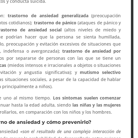
os y conducta suicida.
son:
trastorno de ansiedad generalizada
(preocupación
tos cotidianos);
trastorno de pánico
(ataques de pánico y
rastorno de ansiedad social
(altos niveles de miedo y
que podrían hacer que la persona se sienta humillada,
o, preocupación y evitación excesivos de situaciones que
a, indefensa o avergonzada);
trastorno de ansiedad por
os por separarse de personas con las que se tiene un
icas
(miedos intensos e irracionales a objetos o situaciones
itación y angustia significativa); y
mutismo selectivo
as situaciones sociales, a pesar de la capacidad de hablar
 principalmente a niños).
e uno al mismo tiempo.
Los síntomas suelen comenzar
inuar hasta la edad adulta, siendo
las niñas y las mujeres
rollarlos, en comparación con los niños y los hombres.
orno de ansiedad y cómo prevenirlo?
 ansiedad
«son el resultado de una compleja interacción de