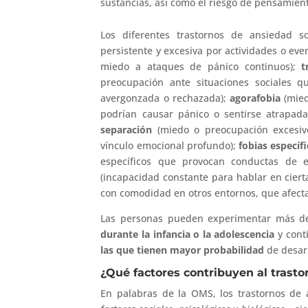
sustancias, así como el riesgo de pensamient
Los diferentes trastornos de ansiedad 
persistente y excesiva por actividades o even
miedo a ataques de pánico continuos);
t
preocupación ante situaciones sociales 
avergonzada o rechazada);
agorafobia
(mied
podrían causar pánico o sentirse atrapad
separación
(miedo o preocupación excesiv
vínculo emocional profundo);
fobias específ
específicos que provocan conductas de ev
(incapacidad constante para hablar en ciert
con comodidad en otros entornos, que afecta
Las personas pueden experimentar más d
durante la infancia o la adolescencia
y cont
las que tienen mayor probabilidad
de desar
¿Qué factores contribuyen al trast
En palabras de la OMS, los trastornos de