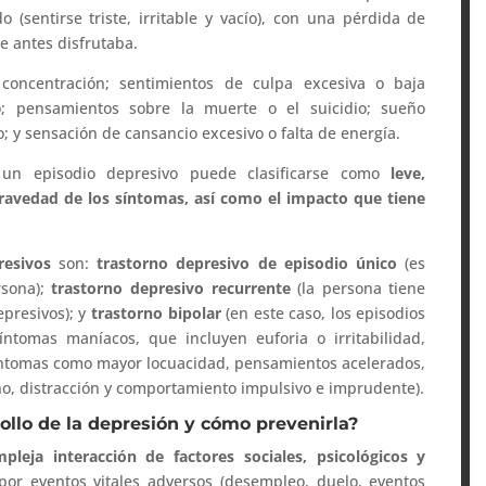
sentirse triste, irritable y vacío), con una pérdida de
ue antes disfrutaba.
 concentración; sentimientos de culpa excesiva o baja
o; pensamientos sobre la muerte o el suicidio; sueño
o; y sensación de cansancio excesivo o falta de energía.
 un episodio depresivo puede clasificarse como
leve,
ravedad de los síntomas, así como el impacto que tiene
resivos
son:
trastorno depresivo de episodio único
(es
rsona);
trastorno depresivo recurrente
(la persona tiene
presivos); y
trastorno bipolar
(en este caso, los episodios
ntomas maníacos, que incluyen euforia o irritabilidad,
síntomas como mayor locuacidad, pensamientos acelerados,
, distracción y comportamiento impulsivo e imprudente).
ollo de la depresión y cómo prevenirla?
pleja interacción de factores sociales, psicológicos y
or eventos vitales adversos (desempleo, duelo, eventos