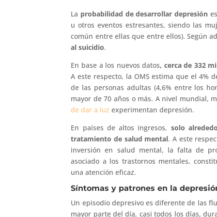
La
probabilidad de desarrollar depresión
es
u otros eventos estresantes, siendo las m
común entre ellas que entre ellos). Según a
al suicidio
.
En base a los nuevos datos
, cerca de 332 m
A este respecto, la OMS estima que el 4% d
de las personas adultas (4,6% entre los ho
mayor de 70 años o más. A nivel mundial, 
de dar a luz
experimentan depresión.
En países de altos ingresos,
solo alreded
tratamiento de salud mental
. A este respec
inversión en salud mental, la falta de pr
asociado a los trastornos mentales, consti
una atención eficaz.
Síntomas y patrones en la depresió
Un episodio depresivo es diferente de las fl
mayor parte del día, casi todos los días, d