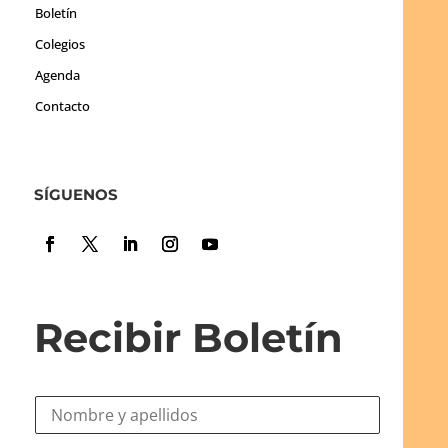
Boletín
Colegios
Agenda
Contacto
SÍGUENOS
Recibir Boletín
N
o
m