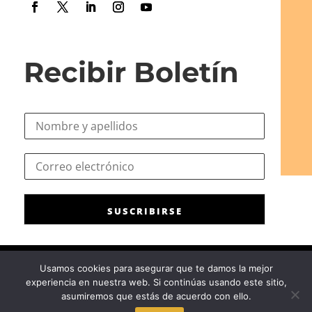
Recibir Boletín
N
o
m
e
C
b
l
o
r
e
r
e
c
r
*
t
SUSCRIBIRSE
e
r
o
ó
e
n
l
i
Usamos cookies para asegurar que te damos la mejor
e
c
experiencia en nuestra web. Si continúas usando este sitio,
c
Consejo General de la Psicología de España
|
Privacidad
|
Aviso
o
asumiremos que estás de acuerdo con ello.
t
Legal
|
Política de cookies
C