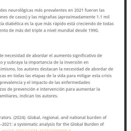
ades neurológicas más prevalentes en 2021 fueron las
lones de casos) y las migrañas (aproximadamente 1.1 mil
atía diabética es la que más rápido está creciendo de todas
nto de más del triple a nivel mundial desde 1990,
ente necesidad de abordar el aumento significativo de
 y subraya la importancia de la inversión en
simismo, los autores destacan la necesidad de abordar de
s en todas las etapas de la vida para mitigar esta crisis
 prevalencia y el impacto de las enfermedades
rzos de prevención e intervención para aumentar la
amiliares, indican los autores.
tors. (2024). Global, regional, and national burden of
–2021: a systematic analysis for the Global Burden of
i.org/10.1016/s1474-4422(24)00038-3
.