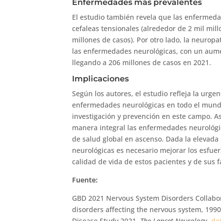
Enfermedades más prevalentes
El estudio también revela que las enfermed
cefaleas tensionales (alrededor de 2 mil mil
millones de casos). Por otro lado, la neurop
las enfermedades neurológicas, con un aume
llegando a 206 millones de casos en 2021.
Implicaciones
Según los autores, el estudio refleja la urg
enfermedades neurológicas en todo el mundo
investigación y prevención en este campo. A
manera integral las enfermedades neurológica
de salud global en ascenso. Dada la elevada
neurológicas es necesario mejorar los esfue
calidad de vida de estos pacientes y de sus f
Fuente:
GBD 2021 Nervous System Disorders Collabora
disorders affecting the nervous system, 1990
Disease Study 2021.
The Lancet Neurology
.
do