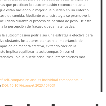
sonas que practican la autocompasión reconocen que la
 que están haciendo lo mejor que pueden en un entorno
xceso de comida. Mediante esta estrategia se promueve la
utocuidado durante el proceso de pérdida de peso. De esta
en a la percepción de fracaso quedan atenuadas.
ue la autocompasión podría ser una estrategia efectiva para
 No obstante, los autores plantean la importancia de
ompasión de manera efectiva, evitando caer en la
Esto implica equilibrar la autocompasión con el
rsonales, lo que puede conducir a intervenciones más
 of self-compassion and its individual components in
e
DOI: 10.1016/j.appet.2023.107009