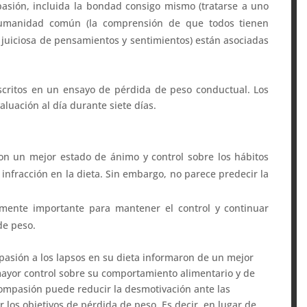
pasión, incluida la bondad consigo mismo (tratarse a uno
umanidad común (la comprensión de que todos tienen
o juiciosa de pensamientos y sentimientos) están asociadas
nscritos en un ensayo de pérdida de peso conductual. Los
luación al día durante siete días.
n un mejor estado de ánimo y control sobre los hábitos
 infracción en la dieta. Sin embargo, no parece predecir la
ente importante para mantener el control y continuar
de peso.
asión a los lapsos en su dieta informaron de un mejor
yor control sobre su comportamiento alimentario y de
ocompasión puede reducir la desmotivación ante las
ar los objetivos de pérdida de peso. Es decir, en lugar de