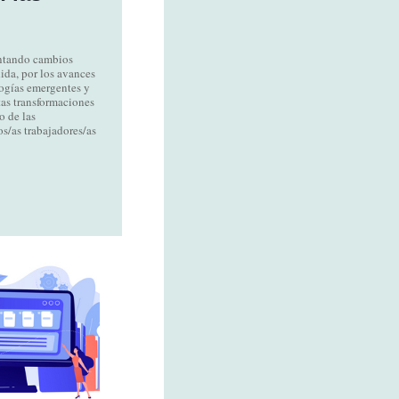
entando cambios
ida, por los avances
ologías emergentes y
tas transformaciones
o de las
os/as trabajadores/as