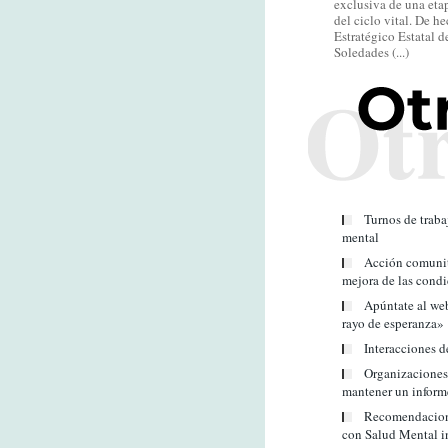
exclusiva de una eta
del ciclo vital. De h
Estratégico Estatal de
Soledades (...)
Turnos de trabaj
mental
Acción comunita
mejora de las condi
Apúntate al web
rayo de esperanza»
Interacciones d
Organizaciones 
mantener un inform
Recomendacione
con Salud Mental i