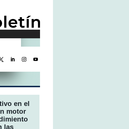
tivo en el
un motor
ndimiento
n las