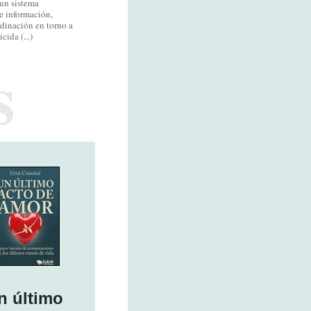
un sistema
e información,
rdinación en torno a
cida (...)
n último