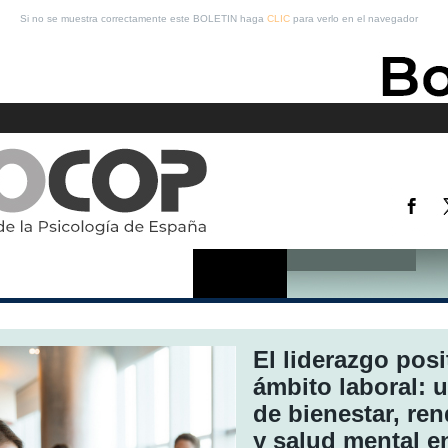
Si no se muestra correctamente este BOLETIN haga
CLIC
para verlo en el navegador
El liderazgo posi
ámbito laboral: 
de bienestar, re
y salud mental e