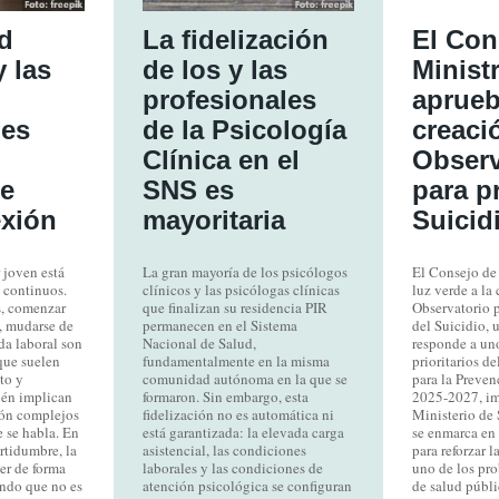
d
La fidelización
El Con
y las
de los y las
Minist
profesionales
aprueb
nes
de la Psicología
creaci
Clínica en el
Observ
e
SNS es
para pr
xión
mayoritaria
Suicid
 joven está
La gran mayoría de los psicólogos
El Consejo de
 continuos.
clínicos y las psicólogas clínicas
luz verde a la
s, comenzar
que finalizan su residencia PIR
Observatorio 
, mudarse de
permanecen en el Sistema
del Suicidio,
ida laboral son
Nacional de Salud,
responde a uno
que suelen
fundamentalmente en la misma
prioritarios d
to y
comunidad autónoma en la que se
para la Preven
ién implican
formaron. Sin embargo, esta
2025-2027, im
ión complejos
fidelización no es automática ni
Ministerio de
 se habla. En
está garantizada: la elevada carga
se enmarca en l
rtidumbre, la
asistencial, las condiciones
para reforzar l
er de forma
laborales y las condiciones de
uno de los pr
ando que no es
atención psicológica se configuran
de salud públi