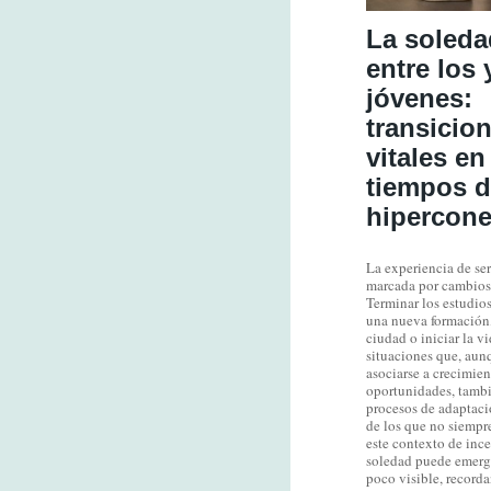
La soleda
entre los 
jóvenes:
transicio
vitales en
tiempos d
hipercone
La experiencia de ser
marcada por cambios
Terminar los estudio
una nueva formación
ciudad o iniciar la v
situaciones que, aun
asociarse a crecimien
oportunidades, tamb
procesos de adaptac
de los que no siempre
este contexto de ince
soledad puede emerg
poco visible, record