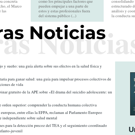
pa concreta
como los principales factores que
consolidando 
echo, el Marco
pueden empujar a una parte de
estructurado d
 las
estos y estas profesionales fuera
análisis y coo
del sistema público (...)
la conducta sui
o y sueño: una guía alerta sobre sus efectos en la salud física y
ria para ganar salud: una guía para impulsar procesos colectivos de
ciones de vida
inar gratuito de la APE sobre «El drama del suicidio adolescente: un
e orden superior: comprender la conducta humana colectiva
europeas, entre ellas la EFPA, reclaman al Parlamento Europeo
e independiente sobre salud mental
s para la detección precoz del TEA y el seguimiento coordinado
U
nfanto-juvenil