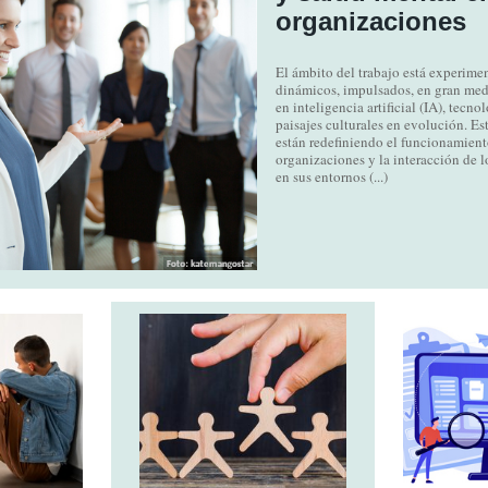
organizaciones
El ámbito del trabajo está experim
dinámicos, impulsados, en gran med
en inteligencia artificial (IA), tecn
paisajes culturales en evolución. Es
están redefiniendo el funcionamient
organizaciones y la interacción de l
en sus entornos (...)