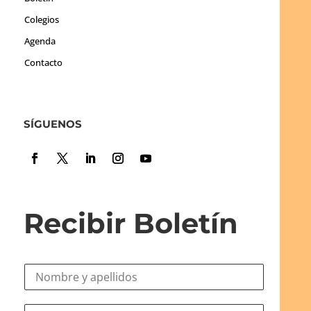
Colegios
Agenda
Contacto
SÍGUENOS
Recibir Boletín
N
o
m
e
C