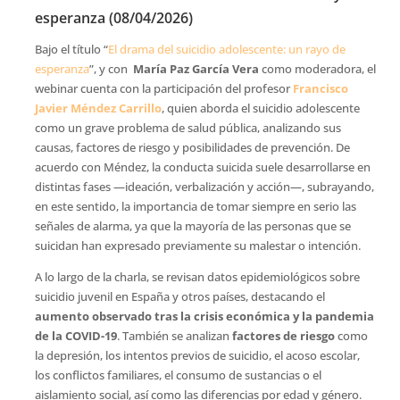
esperanza (08/04/2026)
Bajo el título “
El drama del suicidio adolescente: un rayo de
esperanza
”, y con
María Paz García Vera
como moderadora, el
webinar cuenta con la participación del profesor
Francisco
Javier Méndez Carrillo
, quien aborda el suicidio adolescente
como un grave problema de salud pública, analizando sus
causas, factores de riesgo y posibilidades de prevención. De
acuerdo con Méndez, la conducta suicida suele desarrollarse en
distintas fases —ideación, verbalización y acción—, subrayando,
en este sentido, la importancia de tomar siempre en serio las
señales de alarma, ya que la mayoría de las personas que se
suicidan han expresado previamente su malestar o intención.
A lo largo de la charla, se revisan datos epidemiológicos sobre
suicidio juvenil en España y otros países, destacando el
aumento observado tras la crisis económica y la pandemia
de la COVID-19
. También se analizan
factores de riesgo
como
la depresión, los intentos previos de suicidio, el acoso escolar,
los conflictos familiares, el consumo de sustancias o el
aislamiento social, así como las diferencias por edad y género.