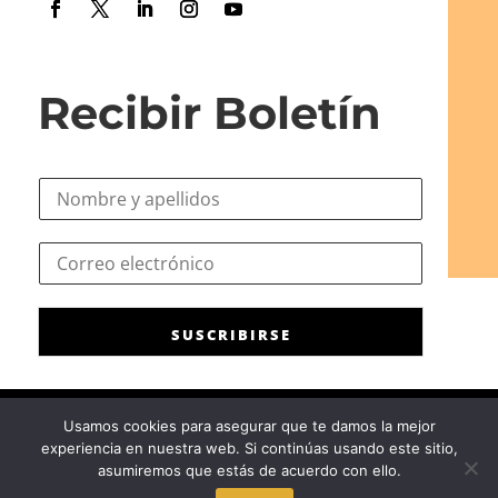
Recibir Boletín
N
o
m
*
C
b
C
o
r
o
r
e
r
r
*
r
SUSCRIBIRSE
e
e
o
o
e
e
l
l
Usamos cookies para asegurar que te damos la mejor
e
e
experiencia en nuestra web. Si continúas usando este sitio,
c
Consejo General de la Psicología de España
|
Privacidad
|
Aviso
c
asumiremos que estás de acuerdo con ello.
t
Legal
|
Política de cookies
t
r