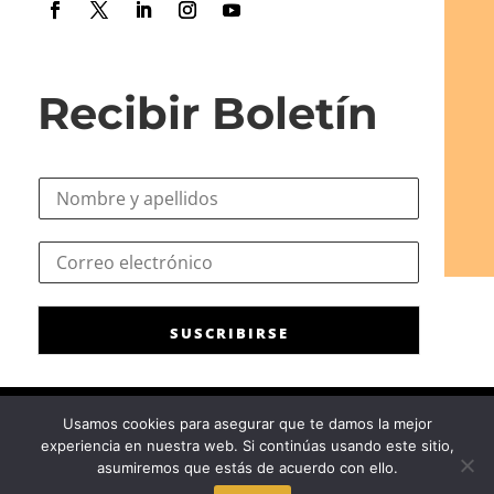
Recibir Boletín
N
o
m
e
C
b
l
o
r
e
r
e
c
r
*
t
SUSCRIBIRSE
e
r
o
ó
e
n
l
i
Usamos cookies para asegurar que te damos la mejor
e
c
experiencia en nuestra web. Si continúas usando este sitio,
c
Consejo General de la Psicología de España
|
Privacidad
|
Aviso
o
asumiremos que estás de acuerdo con ello.
t
Legal
|
Política de cookies
C