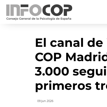
El canal d
COP Madrid
3.000 segu
primeros t
09 Jun 2026