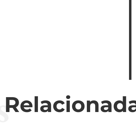
s
s Relacionad