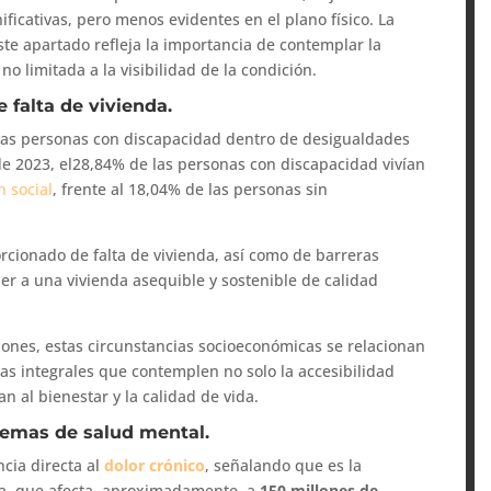
icativas, pero menos evidentes en el plano físico. La
ste apartado refleja la importancia de contemplar la
o limitada a la visibilidad de la condición.
e falta de vivienda.
 las personas con discapacidad dentro de desigualdades
e 2023, el28,84% de las personas con discapacidad vivían
n social
, frente al 18,04% de las personas sin
rcionado de falta de vivienda, así como de barreras
der a una vivienda asequible y sostenible de calidad
ones, estas circunstancias socioeconómicas se relacionan
cas integrales que contemplen no solo la accesibilidad
an al bienestar y la calidad de vida.
blemas de salud mental.
cia directa al
dolor crónico
, señalando que es la
pa, que afecta, aproximadamente, a
150 millones de