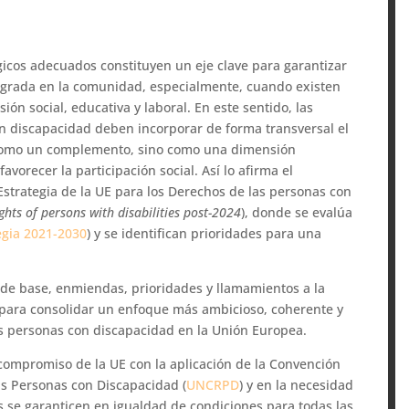
gicos adecuados constituyen un eje clave para garantizar
egrada en la comunidad, especialmente, cuando existen
sión social, educativa y laboral. En este sentido, las
con discapacidad deben incorporar de forma transversal el
lo como un complemento, sino como una dimensión
avorecer la participación social. Así lo afirma el
Estrategia de la UE para los Derechos de las personas con
ights of persons with disabilities post-2024
), donde se evalúa
egia 2021-2030
) y se identifican prioridades para una
de base, enmiendas, prioridades y llamamientos a la
para consolidar un enfoque más ambicioso, coherente y
as personas con discapacidad en la Unión Europea.
 compromiso de la UE con la aplicación de la Convención
as Personas con Discapacidad (
UNCRPD
) y en la necesidad
 se garanticen en igualdad de condiciones para todas las