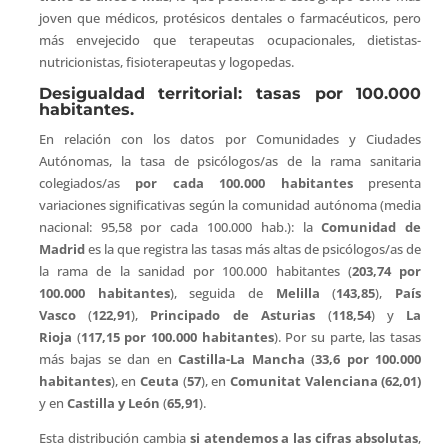
joven que médicos, protésicos dentales o farmacéuticos, pero
más envejecido que terapeutas ocupacionales, dietistas-
nutricionistas, fisioterapeutas y logopedas.
Desigualdad territorial: tasas por 100.000
habitantes.
En relación con los datos por Comunidades y Ciudades
Autónomas, la tasa de psicólogos/as de la rama sanitaria
colegiados/as
por cada 100.000 habitantes
presenta
variaciones significativas según la comunidad autónoma (media
nacional: 95,58 por cada 100.000 hab.): la
Comunidad de
Madrid
es la que registra las tasas más altas de psicólogos/as de
la rama de la sanidad por 100.000 habitantes (
203,74 por
100.000 habitantes
), seguida de
Melilla
(
143,85
),
País
Vasco
(
122,91
),
Principado de Asturias
(
118,54
) y
La
Rioja
(
117,15 por 100.000 habitantes
). Por su parte, las tasas
más bajas se dan en
Castilla-La Mancha
(
33,6 por 100.000
habitantes
), en
Ceuta
(
57
), en
Comunitat Valenciana (62,01)
y en
Castilla y León
(
65,91
).
Esta distribución cambia
si atendemos a las cifras absolutas
,