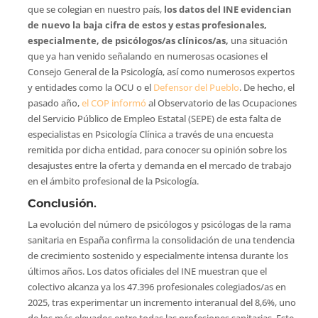
que se colegian en nuestro país,
los datos del INE evidencian
de nuevo la baja cifra de estos y estas profesionales,
especialmente, de psicólogos/as clínicos/as,
una situación
que ya han venido señalando en numerosas ocasiones el
Consejo General de la Psicología, así como numerosos expertos
y entidades como la OCU o el
Defensor del Pueblo
. De hecho, el
pasado año,
el COP informó
al Observatorio de las Ocupaciones
del Servicio Público de Empleo Estatal (SEPE) de esta falta de
especialistas en Psicología Clínica a través de una encuesta
remitida por dicha entidad, para conocer su opinión sobre los
desajustes entre la oferta y demanda en el mercado de trabajo
en el ámbito profesional de la Psicología.
Conclusión
.
La evolución del número de psicólogos y psicólogas de la rama
sanitaria en España confirma la consolidación de una tendencia
de crecimiento sostenido y especialmente intensa durante los
últimos años. Los datos oficiales del INE muestran que el
colectivo alcanza ya los 47.396 profesionales colegiados/as en
2025, tras experimentar un incremento interanual del 8,6%, uno
de los más elevados entre todas las profesiones sanitarias. Este