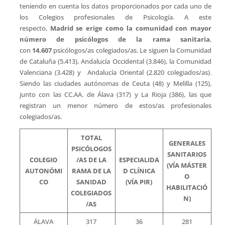
teniendo en cuenta los datos proporcionados por cada uno de
los Colegios profesionales de Psicología. A este
respecto,
Madrid se erige como la comunidad con mayor
número de psicólogos de la rama sanitaria
,
con
14.607
psicólogos/as colegiados/as. Le siguen la Comunidad
de Cataluña (5.413), Andalucía Occidental (3.846), la Comunidad
Valenciana (3.428) y Andalucía Oriental (2.820 colegiados/as).
Siendo las ciudades autónomas de Ceuta (48) y Melilla (125),
junto con las CC.AA. de Álava (317) y La Rioja (386), las que
registran un menor número de estos/as profesionales
colegiados/as.
TOTAL
GENERALES
PSICÓLOGOS
SANITARIOS
COLEGIO
/AS DE LA
ESPECIALIDA
(VÍA MÁSTER
AUTONÓMI
RAMA DE LA
D CLÍNICA
O
CO
SANIDAD
(VÍA PIR)
HABILITACIÓ
COLEGIADOS
N)
/AS
ÁLAVA
317
36
281