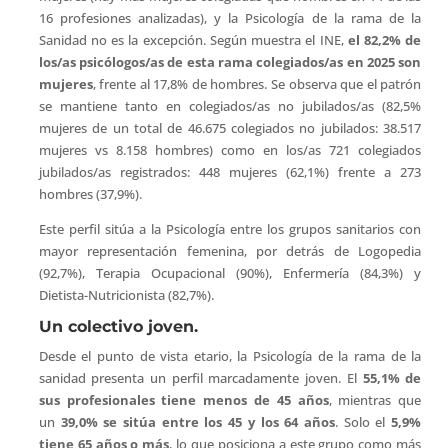
16 profesiones analizadas), y la Psicología de la rama de la
Sanidad no es la excepción. Según muestra el INE,
el 82,2% de
los/as psicólogos/as de esta rama colegiados/as en 2025 son
mujeres
, frente al 17,8% de hombres. Se observa que el patrón
se mantiene tanto en colegiados/as no jubilados/as (82,5%
mujeres de un total de 46.675 colegiados no jubilados: 38.517
mujeres vs 8.158 hombres) como en los/as 721 colegiados
jubilados/as registrados: 448 mujeres (62,1%) frente a 273
hombres (37,9%).
Este perfil sitúa a la Psicología entre los grupos sanitarios con
mayor representación femenina, por detrás de Logopedia
(92,7%), Terapia Ocupacional (90%), Enfermería (84,3%) y
Dietista-Nutricionista (82,7%).
Un colectivo joven.
Desde el punto de vista etario, la Psicología de la rama de la
sanidad presenta un perfil marcadamente joven. El
55,1% de
sus profesionales tiene menos de 45 años
, mientras que
un
39,0% se sitúa entre los 45 y los 64 años
. Solo el
5,9%
tiene 65 años o más
, lo que posiciona a este grupo como más