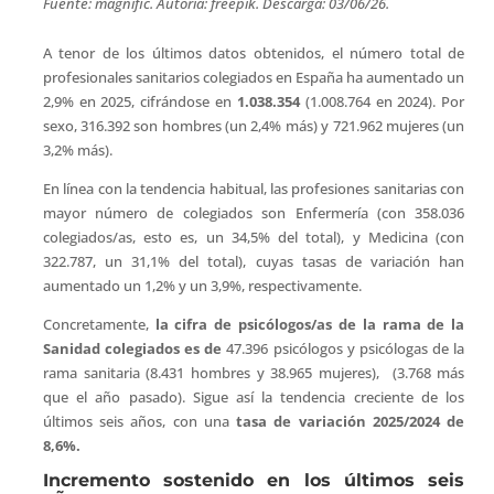
Fuente: magnific. Autoría: freepik. Descarga: 03/06/26.
A tenor de los últimos datos obtenidos, el número total de
profesionales sanitarios colegiados en España ha aumentado un
2,9% en 2025, cifrándose en
1.038.354
(1.008.764 en 2024). Por
sexo, 316.392 son hombres (un 2,4% más) y 721.962 mujeres (un
3,2% más).
En línea con la tendencia habitual, las profesiones sanitarias con
mayor número de colegiados son Enfermería (con 358.036
colegiados/as, esto es, un 34,5% del total), y Medicina (con
322.787, un 31,1% del total), cuyas tasas de variación han
aumentado un 1,2% y un 3,9%, respectivamente.
Concretamente,
la cifra de psicólogos/as de la rama de la
Sanidad colegiados es de
47.396 psicólogos y psicólogas de la
rama sanitaria (8.431 hombres y 38.965 mujeres),
(3.768 más
que el año pasado). Sigue así la tendencia creciente de los
últimos seis años, con una
tasa de variación 2025/2024 de
8,6%.
Incremento sostenido en los últimos seis