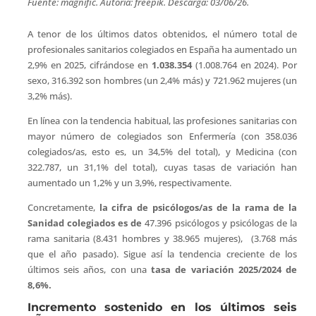
Fuente: magnific. Autoría: freepik. Descarga: 03/06/26.
A tenor de los últimos datos obtenidos, el número total de
profesionales sanitarios colegiados en España ha aumentado un
2,9% en 2025, cifrándose en
1.038.354
(1.008.764 en 2024). Por
sexo, 316.392 son hombres (un 2,4% más) y 721.962 mujeres (un
3,2% más).
En línea con la tendencia habitual, las profesiones sanitarias con
mayor número de colegiados son Enfermería (con 358.036
colegiados/as, esto es, un 34,5% del total), y Medicina (con
322.787, un 31,1% del total), cuyas tasas de variación han
aumentado un 1,2% y un 3,9%, respectivamente.
Concretamente,
la cifra de psicólogos/as de la rama de la
Sanidad colegiados es de
47.396 psicólogos y psicólogas de la
rama sanitaria (8.431 hombres y 38.965 mujeres),
(3.768 más
que el año pasado). Sigue así la tendencia creciente de los
últimos seis años, con una
tasa de variación 2025/2024 de
8,6%.
Incremento sostenido en los últimos seis