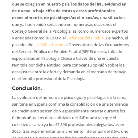
que se colegian en nuestro país,
los datos del INE evidencian
de nuevo la baja cifra de estos y estas profesionales,
especialmente, de psicólogos/as clínicos/as,
una situación
que ya han venido señalando en numerosas ocasiones el
Consejo General de la Psicología, así como numerosos expertos
y entidades como la OCU o el
Defensor del Pueblo
. De hecho, el
pasado año,
el COP informó
al Observatorio de las Ocupaciones
del Servicio Público de Empleo Estatal (SEPE) de esta falta de
especialistas en Psicología Clínica a través de una encuesta
remitida por dicha entidad, para conocer su opinión sobre los
desajustes entre la oferta y demanda en el mercado de trabajo
en el ámbito profesional de la Psicología.
Conclusión
.
La evolución del número de psicólogos y psicólogas de la rama
sanitaria en España confirma la consolidación de una tendencia
de crecimiento sostenido y especialmente intensa durante los
últimos años. Los datos oficiales del INE muestran que el
colectivo alcanza ya los 47.396 profesionales colegiados/as en
2025, tras experimentar un incremento interanual del 8,6%, uno
de los más elevados entre todas las profesiones sanitarias. Este