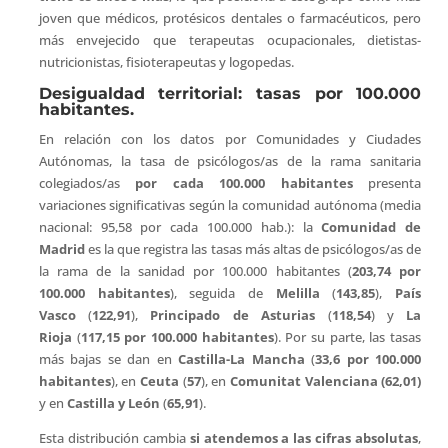
joven que médicos, protésicos dentales o farmacéuticos, pero
más envejecido que terapeutas ocupacionales, dietistas-
nutricionistas, fisioterapeutas y logopedas.
Desigualdad territorial: tasas por 100.000
habitantes.
En relación con los datos por Comunidades y Ciudades
Autónomas, la tasa de psicólogos/as de la rama sanitaria
colegiados/as
por cada 100.000 habitantes
presenta
variaciones significativas según la comunidad autónoma (media
nacional: 95,58 por cada 100.000 hab.): la
Comunidad de
Madrid
es la que registra las tasas más altas de psicólogos/as de
la rama de la sanidad por 100.000 habitantes (
203,74 por
100.000 habitantes
), seguida de
Melilla
(
143,85
),
País
Vasco
(
122,91
),
Principado de Asturias
(
118,54
) y
La
Rioja
(
117,15 por 100.000 habitantes
). Por su parte, las tasas
más bajas se dan en
Castilla-La Mancha
(
33,6 por 100.000
habitantes
), en
Ceuta
(
57
), en
Comunitat Valenciana (62,01)
y en
Castilla y León
(
65,91
).
Esta distribución cambia
si atendemos a las cifras absolutas
,