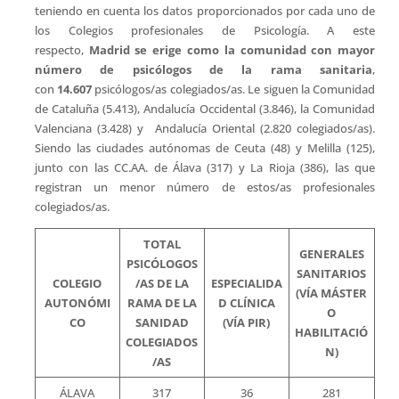
teniendo en cuenta los datos proporcionados por cada uno de
los Colegios profesionales de Psicología. A este
respecto,
Madrid se erige como la comunidad con mayor
número de psicólogos de la rama sanitaria
,
con
14.607
psicólogos/as colegiados/as. Le siguen la Comunidad
de Cataluña (5.413), Andalucía Occidental (3.846), la Comunidad
Valenciana (3.428) y Andalucía Oriental (2.820 colegiados/as).
Siendo las ciudades autónomas de Ceuta (48) y Melilla (125),
junto con las CC.AA. de Álava (317) y La Rioja (386), las que
registran un menor número de estos/as profesionales
colegiados/as.
TOTAL
GENERALES
PSICÓLOGOS
SANITARIOS
COLEGIO
/AS DE LA
ESPECIALIDA
(VÍA MÁSTER
AUTONÓMI
RAMA DE LA
D CLÍNICA
O
CO
SANIDAD
(VÍA PIR)
HABILITACIÓ
COLEGIADOS
N)
/AS
ÁLAVA
317
36
281