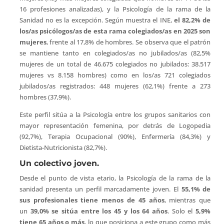
16 profesiones analizadas), y la Psicología de la rama de la
Sanidad no es la excepción. Según muestra el INE,
el 82,2% de
los/as psicólogos/as de esta rama colegiados/as en 2025 son
mujeres
, frente al 17,8% de hombres. Se observa que el patrón
se mantiene tanto en colegiados/as no jubilados/as (82,5%
mujeres de un total de 46.675 colegiados no jubilados: 38.517
mujeres vs 8.158 hombres) como en los/as 721 colegiados
jubilados/as registrados: 448 mujeres (62,1%) frente a 273
hombres (37,9%).
Este perfil sitúa a la Psicología entre los grupos sanitarios con
mayor representación femenina, por detrás de Logopedia
(92,7%), Terapia Ocupacional (90%), Enfermería (84,3%) y
Dietista-Nutricionista (82,7%).
Un colectivo joven.
Desde el punto de vista etario, la Psicología de la rama de la
sanidad presenta un perfil marcadamente joven. El
55,1% de
sus profesionales tiene menos de 45 años
, mientras que
un
39,0% se sitúa entre los 45 y los 64 años
. Solo el
5,9%
tiene 65 años o más
, lo que posiciona a este grupo como más