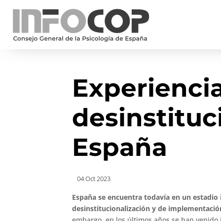
Experienci
desinstituc
España
04 Oct 2023
España se encuentra todavía en un estadio i
desinstitucionalización y de implementació
embargo, en los últimos años se han venido i