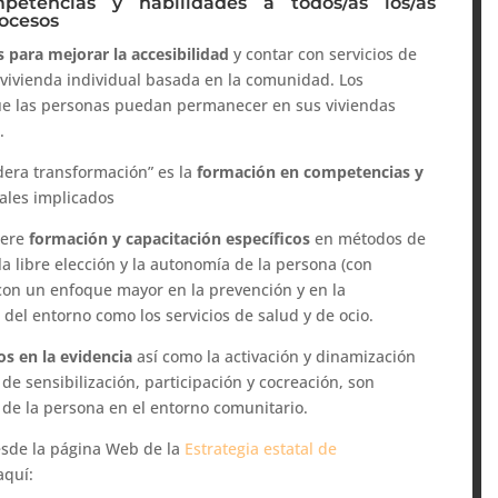
petencias y habilidades a todos/as los/as
rocesos
s para mejorar la accesibilidad
y contar con servicios de
 vivienda individual basada en la comunidad. Los
ue las personas puedan permanecer en sus viviendas
.
dera transformación” es la
formación en competencias y
nales implicados
iere
formación y capacitación específicos
en métodos de
 libre elección y la autonomía de la persona (con
y con un enfoque mayor en la prevención y en la
e del entorno como los servicios de salud y de ocio.
s en la evidencia
así como la activación y dinamización
de sensibilización, participación y cocreación, son
n de la persona en el entorno comunitario.
sde la página Web de la
Estrategia estatal de
aquí: