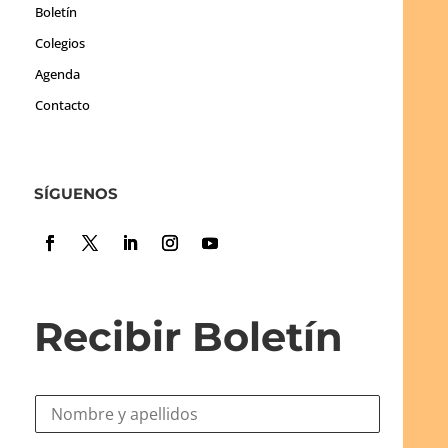
Boletín
Colegios
Agenda
Contacto
SÍGUENOS
Recibir Boletín
N
o
m