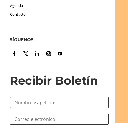
Agenda
Contacto
SÍGUENOS
Recibir Boletín
N
o
m
N
C
b
o
o
r
m
r