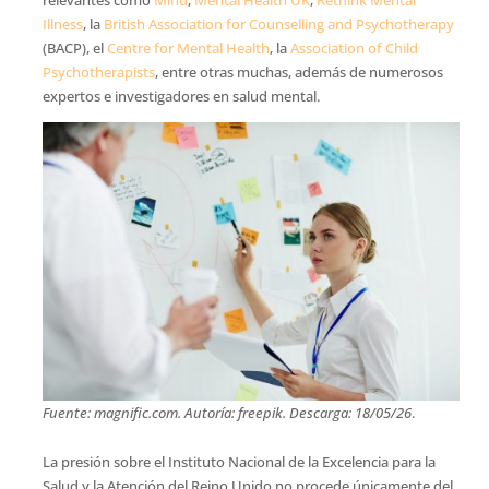
relevantes como
Mind
,
Mental Health UK
,
Rethink Mental
Illness
, la
British Association for Counselling and Psychotherapy
(BACP), el
Centre for Mental Health
, la
Association of Child
Psychotherapists
, entre otras muchas, además de numerosos
expertos e investigadores en salud mental.
Fuente: magnific.com. Autoría: freepik. Descarga: 18/05/26
.
La presión sobre el Instituto Nacional de la Excelencia para la
Salud y la Atención del Reino Unido no procede únicamente del