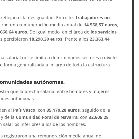
eflejan esta desigualdad. Entre los
trabajadores no
vieron una remuneración media anual de
14.558,57 euros
,
.660,64 euros
. De igual modo, en el área de
los servicios
es percibieron
18.290,30 euros
, frente a los
23.363,44
a salarial no se limita a determinados sectores o niveles
 forma generalizada a lo largo de toda la estructura
s comunidades autónomas.
muestra que la brecha salarial entre hombres y mujeres
dades autónomas.
den al
País Vasco
, con
35.170,28 euros
, seguido de la
, y de la
Comunidad Foral de Navarra
, con
32.605,28
n salarios inferiores a los de los hombres.
eres registraron una remuneración media anual de