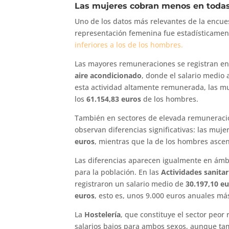
Las mujeres cobran menos en todas
Uno de los datos más relevantes de la encue
representación femenina fue estadísticament
inferiores a los de los hombres.
Las mayores remuneraciones se registran en
aire acondicionado
, donde el salario medio 
esta actividad altamente remunerada, las m
los
61.154,83 euros
de los hombres.
También en sectores de elevada remuneraci
observan diferencias significativas: las mu
euros
, mientras que la de los hombres asce
Las diferencias aparecen igualmente en ámbi
para la población. En las
Actividades sanitar
registraron un salario medio de
30.197,10 e
euros
, esto es, unos 9.000 euros anuales má
La
Hostelería
, que constituye el sector peo
salarios bajos para ambos sexos, aunque ta