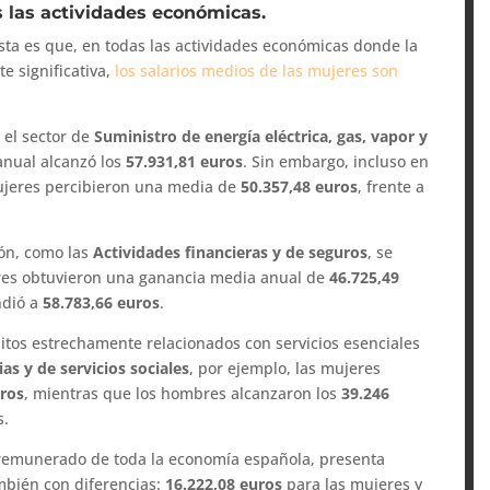
 las actividades económicas.
sta es que, en todas las actividades económicas donde la
e significativa,
los salarios medios de las mujeres son
 el sector de
Suministro de energía eléctrica, gas, vapor y
anual alcanzó los
57.931,81 euros
. Sin embargo, incluso en
ujeres percibieron una media de
50.357,48 euros
, frente a
ón, como las
Actividades financieras y de seguros
, se
jeres obtuvieron una ganancia media anual de
46.725,49
ndió a
58.783,66 euros
.
tos estrechamente relacionados con servicios esenciales
ias y de servicios sociales
, por ejemplo, las mujeres
uros
, mientras que los hombres alcanzaron los
39.246
s.
r remunerado de toda la economía española, presenta
mbién con diferencias:
16.222,08 euros
para las mujeres y