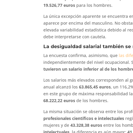
19.526,77 euros
para los hombres.
La única excepción aparente se encuentra e
aparece por encima del masculino. No obstant
elevada variabilidad estadística debido al 
debe interpretarse con cautela.
La desigualdad salarial también se
La encuesta confirma, asimismo, que
las dif
independientemente del nivel ocupacional. 
tuvieron un salario inferior al de los hombr
Los salarios más elevados corresponden al 
anual alcanzó los
63.865,45 euros
, un 116,2%
en este grupo de máxima responsabilidad l
68.222,22 euros
de los hombres.
La misma situación se observa entre los prof
profesionales científicos e intelectuales
regi
mujeres y de
43.328,38 euros
entre los homb
intelectuales
, la diferencia es aún mayor:
41