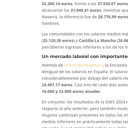
32.300,14 euros
, frente a los
37.550,07 euro
alcanzaron los
31.048,41 euros
, mientras qu
Navarra, la diferencia fue de
28.776,99 euro
hombres.
Las comunidades con los salarios medios m
(
25.120,38 euros
) y
Castilla-La Mancha
(
26.0
percibieron ingresos inferiores a los de los 
Un mercado laboral con importantes
Además de
la brecha de género
, la Encuesta
desigual de los salarios en España. El salari
considerablemente por debajo del salario me
24.497,17 euros
. Casi tres de cada diez asal
16.000 y 23.000 euros anuales
.
En conjunto, los resultados de la EAES 2024
respecto al año anterior, pero también muest
mujeres continúan presentes en todos los ni
medios inferiores en prácticamente todas las