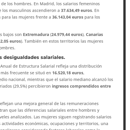
s
de los hombres. En Madrid, los salarios femeninos
e los masculinos ascendieron a
37.634,49 euros
. En
s
para las mujeres frente a
36.143,04 euros
para los
ás bajos son
Extremadura
(
24.979,44 euros
),
Canarias
62,05 euros
). También en estos territorios las mujeres
hombres.
 desigualdades salariales.
 Anual de Estructura Salarial refleja una distribución
o más frecuente se situó en
16.520,18 euros
,
dio nacional, mientras que el salario mediano alcanzó los
ariados (29,5%) percibieron
ingresos comprendidos entre
 reflejan una mejora general de las remuneraciones
ran que las diferencias salariales entre hombres y
veles analizados. Las mujeres siguen registrando salarios
 actividades económicas, ocupaciones y territorios, una