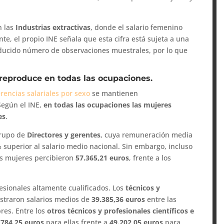
n las
Industrias extractivas
, donde el salario femenino
e, el propio INE señala que esta cifra está sujeta a una
reducido número de observaciones muestrales, por lo que
 reproduce en todas las ocupaciones.
erencias salariales por sexo
se mantienen
Según el INE,
en todas las ocupaciones las mujeres
es
.
grupo de
Directores y gerentes
, cuya remuneración media
 superior al salario medio nacional. Sin embargo, incluso
as mujeres percibieron
57.365,21 euros
, frente a los
esionales altamente cualificados. Los
técnicos y
straron salarios medios de
39.385,36 euros
entre las
res. Entre los
otros técnicos y profesionales científicos e
.784,25 euros
para ellas frente a
49.202,05 euros
para