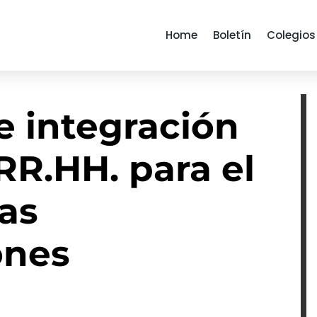
Home
Boletín
Colegios
e integración
 RR.HH. para el
as
ones