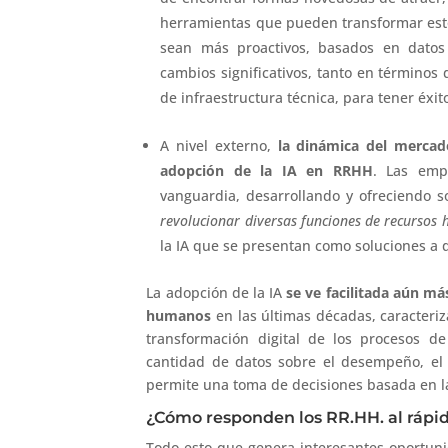
herramientas que pueden transformar esto
sean más proactivos, basados en datos
cambios significativos, tanto en término
de infraestructura técnica, para tener éxit
A nivel externo,
la dinámica del mercado
adopción de la IA en RRHH
. Las emp
vanguardia, desarrollando y ofreciendo so
revolucionar diversas funciones de recursos
la IA que se presentan como soluciones a
La adopción de la IA
se ve facilitada aún má
humanos
en las últimas décadas, caracteri
transformación digital de los procesos 
cantidad de datos sobre el desempeño, el
permite una toma de decisiones basada en l
¿Cómo responden los RR.HH. al rápid
Todo esto que genera interesantes oportuni