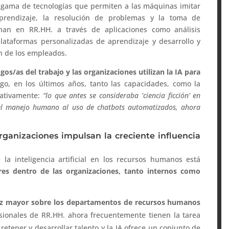
a gama de tecnologías que permiten a las máquinas imitar
prendizaje, la resolución de problemas y la toma de
chan en RR.HH. a través de aplicaciones como análisis
plataformas personalizadas de aprendizaje y desarrollo y
n de los empleados.
ogos/as del trabajo y las organizaciones utilizan la IA para
go, en los últimos años, tanto las capacidades, como la
cativamente:
“lo que antes se consideraba ‘ciencia ficción’ en
l manejo humano al uso de chatbots automatizados, ahora
organizaciones impulsan la creciente influencia
 la inteligencia artificial en los recursos humanos está
res dentro de las organizaciones, tanto internos como
ez mayor sobre los departamentos de recursos humanos
esionales de RR.HH. ahora frecuentemente tienen la tarea
etener y desarrollar talento y la IA ofrece un conjunto de