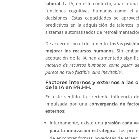
laboral.
La IA, en este contexto, abarca un
funciones cognitivas humanas como el a
decisiones. Estas capacidades se aprove
predictivos en la adquisición de talentos, 
sistemas automatizados de retroalimentació
De acuerdo con el documento,
los/as psicól
mejorar los recursos humanos.
Sin embar
aceptación de la IA han aumentado signifi
materia de recursos humanos, como pasar de
parece no solo factible, sino inevitable”
.
Factores internos y externos a las 
de la IA en RR.HH.
En este sentido, la creciente influencia de
impulsada por una c
onvergencia de facto
externos
:
Internamente, existe una
presión cada v
para la innovación estratégica
. Los prof
de encontrar formas novedosas de atraer, r