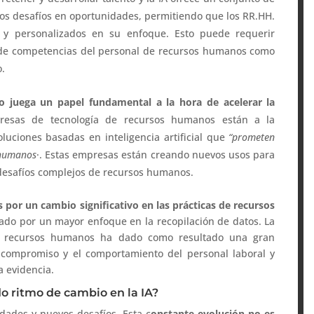
s desafíos en oportunidades, permitiendo que los RR.HH.
 y personalizados en su enfoque. Esto puede requerir
s de competencias del personal de recursos humanos como
o.
 juega un papel fundamental a la hora de acelerar la
resas de tecnología de recursos humanos están a la
luciones basadas en inteligencia artificial que
“prometen
 humanos
·. Estas empresas están creando nuevos usos para
 desafíos complejos de recursos humanos.
s por un cambio significativo en las prácticas de recursos
zado por un mayor enfoque en la recopilación de datos. La
de recursos humanos ha dado como resultado una gran
 compromiso y el comportamiento del personal laboral y
a evidencia.
o ritmo de cambio en la IA?
dades y nuevos desafíos. Esta c
onstante evolución no es