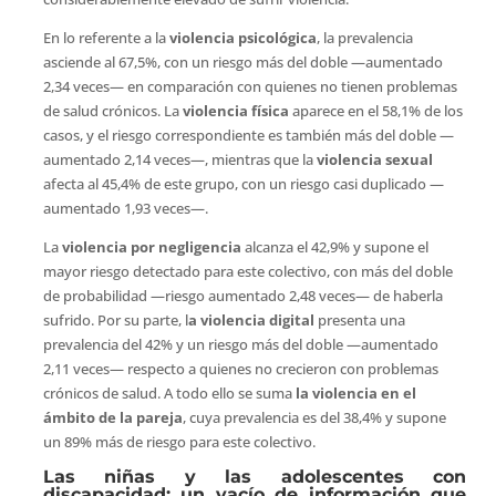
En lo referente a la
violencia psicológica
, la prevalencia
asciende al 67,5%, con un riesgo más del doble —aumentado
2,34 veces— en comparación con quienes no tienen problemas
de salud crónicos. La
violencia física
aparece en el 58,1% de los
casos, y el riesgo correspondiente es también más del doble —
aumentado 2,14 veces—, mientras que la
violencia sexual
afecta al 45,4% de este grupo, con un riesgo casi duplicado —
aumentado 1,93 veces—.
La
violencia por negligencia
alcanza el 42,9% y supone el
mayor riesgo detectado para este colectivo, con más del doble
de probabilidad —riesgo aumentado 2,48 veces— de haberla
sufrido. Por su parte, l
a violencia digital
presenta una
prevalencia del 42% y un riesgo más del doble —aumentado
2,11 veces— respecto a quienes no crecieron con problemas
crónicos de salud. A todo ello se suma
la violencia en el
ámbito de la pareja
, cuya prevalencia es del 38,4% y supone
un 89% más de riesgo para este colectivo.
Las niñas y las adolescentes con
discapacidad: un vacío de información que