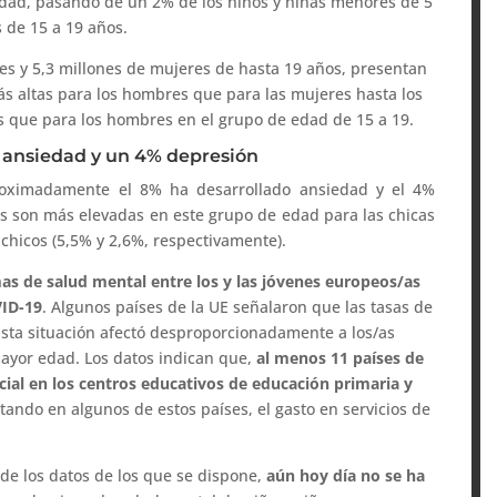
dad, pasando de un 2% de los niños y niñas menores de 5
s de 15 a 19 años.
res y 5,3 millones de mujeres de hasta 19 años, presentan
s altas para los hombres que para las mujeres hasta los
s que para los hombres en el grupo de edad de 15 a 19.
ne ansiedad y un 4% depresión
proximadamente el 8% ha desarrollado ansiedad y el 4%
s son más elevadas en este grupo de edad para las chicas
 chicos (5,5% y 2,6%, respectivamente).
as de salud mental entre los y las jóvenes europeos/as
VID-19
. Algunos países de la UE señalaron que las tasas de
Esta situación afectó desproporcionadamente a los/as
ayor edad. Los datos indican que,
al menos 11 países de
cial en los centros educativos de educación primaria y
ando en algunos de estos países, el gasto en servicios de
de los datos de los que se dispone,
aún hoy día no se ha