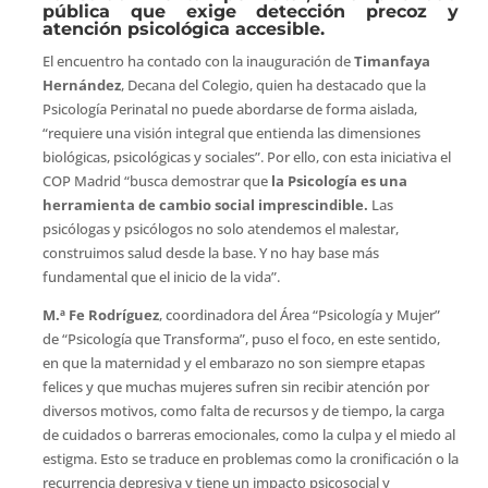
pública que exige detección precoz y
atención psicológica accesible.
El encuentro ha contado con la inauguración de
Timanfaya
Hernández
, Decana del Colegio, quien ha destacado que la
Psicología Perinatal no puede abordarse de forma aislada,
“requiere una visión integral que entienda las dimensiones
biológicas, psicológicas y sociales”. Por ello, con esta iniciativa el
COP Madrid “busca demostrar que
la Psicología es una
herramienta de cambio social imprescindible.
Las
psicólogas y psicólogos no solo atendemos el malestar,
construimos salud desde la base. Y no hay base más
fundamental que el inicio de la vida”.
M.ª Fe Rodríguez
, coordinadora del Área “Psicología y Mujer”
de “Psicología que Transforma”, puso el foco, en este sentido,
en que la maternidad y el embarazo no son siempre etapas
felices y que muchas mujeres sufren sin recibir atención por
diversos motivos, como falta de recursos y de tiempo, la carga
de cuidados o barreras emocionales, como la culpa y el miedo al
estigma. Esto se traduce en problemas como la cronificación o la
recurrencia depresiva y tiene un impacto psicosocial y