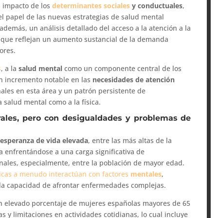
l impacto de los
determinantes sociales
y conductuales
,
el papel de las nuevas estrategias de salud mental
además, un análisis detallado del acceso a la atención a la
s que reflejan un aumento sustancial de la demanda
ores.
s
, a la
salud mental
como un componente central de los
un incremento notable en las
necesidades de atención
nales en esta área y un patrón persistente de
 salud mental como a la física.
ales, pero con desigualdades y problemas de
a
esperanza de vida elevada
, entre las más altas de la
a enfrentándose a una carga significativa de
onales, especialmente, entre la población de mayor edad.
sicas a menudo interactúan con factores
mentales
,
y la capacidad de afrontar enfermedades complejas.
un elevado porcentaje de mujeres españolas mayores de 65
y limita­ciones en actividades cotidianas, lo cual incluye