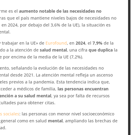
orme es el
aumento notable de las
necesidades no
as que el país mantiene niveles bajos de necesidades no
en 2024, por debajo del 3,6% de la UE), la situación es
ental.
y trabajar en la UE» de
Eurofound
, en
2024
, el
7,9%
de la
do a la atención de
salud mental
, una cifra
que duplica
la
e por encima de la media de la UE (7,2%).
emento, señalando la evolución de las necesidades no
ental desde 2021. La atención mental refleja un ascenso
eles previos a la pandemia. Esta tendencia indica que,
ceder a médicos de familia,
las personas encuentran
tención a su salud mental
, ya sea por falta de recursos
icultades para obtener citas.
s sociales
: las personas con menor nivel socioeconómico
d general como en salud
mental
, ampliando las brechas de
dad.