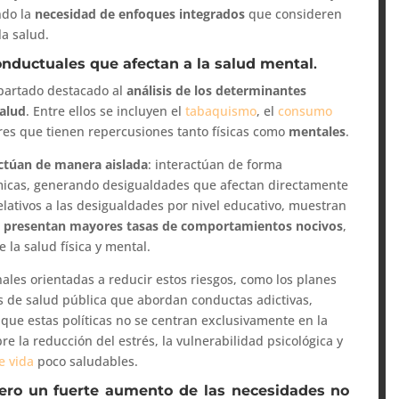
ndo la
necesidad de enfoques integrados
que consideren
a salud.
onductuales que afectan a la salud mental
.
apartado destacado al
análisis de los determinantes
salud
. Entre ellos se incluyen el
tabaquismo
, el
consumo
ores que tienen repercusiones tanto físicas como
mentales
.
actúan de manera aislada
: interactúan de forma
ómicas, generando desigualdades que afectan directamente
relativos a las desigualdades por nivel educativo, muestran
o presentan mayores tasas de comportamientos nocivos
,
 la salud física y mental.
ales orientadas a reducir estos riesgos, como los planes
as de salud pública que abordan conductas adictivas,
que estas políticas no se centran exclusivamente en la
re la reducción del estrés, la vulnerabilidad psicológica y
de vida
poco saludables.
 pero un fuerte aumento de las necesidades no